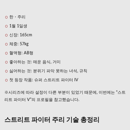
2
스트
한・주리
리트
파이
1월 1일생
터
주리
신장: 165cm
기술
체중: 57kg
총정
리
혈액형: AB형
2.1
좋아하는 것: 매운 음식, 거미
섬회
각(殲
싫어하는 것: 분위기 파악 못하는 녀석, 규칙
廻脚)
첫 등장 작품: 슈퍼 스트리트 파이터 IV
특수
기
※시리즈에 따라 설정이 다른 부분이 있었기 때문에, 이번에는 “스트
2.2
리트 파이터 V”의 프로필을 참고했습니다.
갈고
리낫
베기
(鉤鎌
스트리트 파이터 주리 기술 총정리
斬) 특
수기