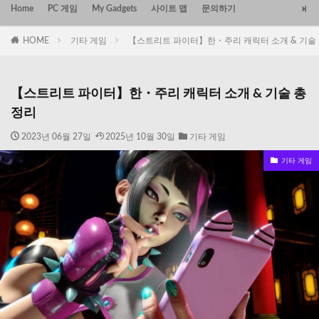
Home
PC 게임
My Gadgets
사이트 맵
문의하기
HOME
기타 게임
【스트리트 파이터】한・주리 캐릭터 소개 & 기술
【스트리트 파이터】한・주리 캐릭터 소개 & 기술 총
정리
2023년 06월 27일
2025년 10월 30일
기타 게임
기타 게임