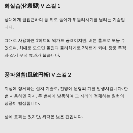
2.6
화살습(化殺襲) V 스킬 1
풍수
엔진
type β
상대에게 급접근하여 등 뒤로 돌아가 뒤돌려차기를 날리는 기술입
(타입
니다.
베타)
V 트
리거 2
그대로 사용하면 1히트의 역가드 공격이지만, 버튼 홀드로 모을 수
2.7
있으며, 최대로 모으면 돌진과 돌려차기로 2히트가 되며, 장풍 무적
풍파
과 잡기 무적 효과가 붙습니다.
인(風
破刃)
필살
풍파원참(風破円斬) V 스킬 2
기
2.8
지상에 정체하는 설치 기술로, 전방에 원형의 기를 발생시킵니다. 한
천천
번 사용하면 차지, 두 번째에 발동하여 그 자리에 정체하는 원형의
륜(天
穿輪)
장풍이 발생합니다.
필살
기
상쇄 효과는 있지만, 위력은 낮은 편입니다.
2.9
양단
살(両