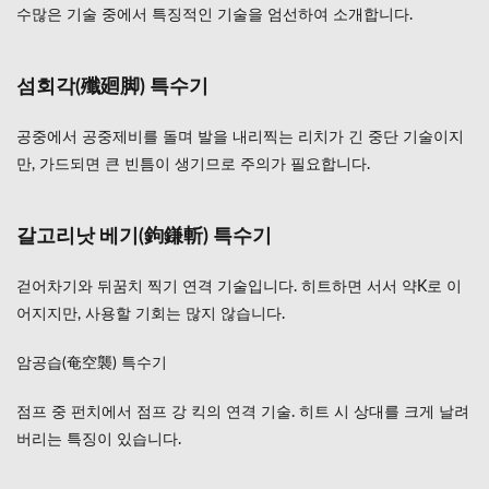
수많은 기술 중에서 특징적인 기술을 엄선하여 소개합니다.
2.3
화살
습(化
섬회각(殲廻脚) 특수기
殺襲)
V 스
킬 1
공중에서 공중제비를 돌며 발을 내리찍는 리치가 긴 중단 기술이지
2.4
만, 가드되면 큰 빈틈이 생기므로 주의가 필요합니다.
풍파
원참
(風破
갈고리낫 베기(鉤鎌斬) 특수기
円斬)
V 스
킬 2
걷어차기와 뒤꿈치 찍기 연격 기술입니다. 히트하면 서서 약K로 이
어지지만, 사용할 기회는 많지 않습니다.
2.5
풍수
엔진
암공습(奄空襲) 특수기
type α
(타입
점프 중 펀치에서 점프 강 킥의 연격 기술. 히트 시 상대를 크게 날려
알파)
V 트
버리는 특징이 있습니다.
리거 1