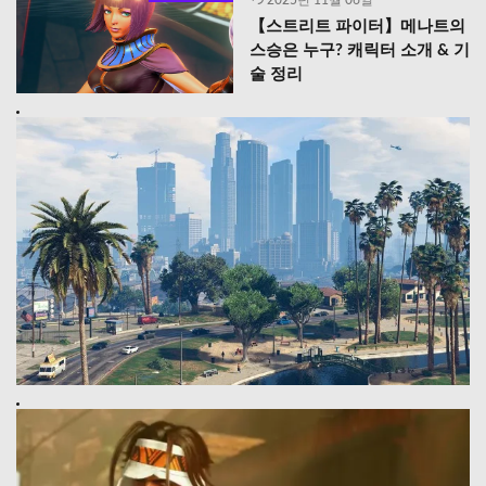
2025년 11월 06일
【스트리트 파이터】메나트의
스승은 누구? 캐릭터 소개 & 기
술 정리
최신작 『GTA 6』의 발매일은 언제? 최신 요소도 가득하다는
소문!
Prev
【스트리트 파이터】 라시드의 캐릭터 소개 & 기술 정리