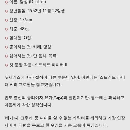
이름: 달심 (Dhalsim)
파이
터
생년월일: 1952년 11월 22일생
달심
기술
신장: 176cm
정리
체중: 48kg
2.1
혈액형: O형
요가
파이
좋아하는 것: 카레, 명상
어/요
가 파
싫어하는 것: 단 음식, 육류
이아
첫 등장 작품: 스트리트 파이터 II
(필살
기)
※시리즈에 따라 설정이 다른 부분이 있어, 이번에는 ‘스트리트 파이
2.2
터 V’의 프로필을 참고했습니다.
요가
플레
임 (필
인도 출신의 승려이자 요가(Yoga)의 달인이지만, 평소에는 과묵하고
살기)
마음씨가 착한 성격입니다.
2.3
요가
‘베가’나 ‘고우키’ 등 나이를 알 수 없는 캐릭터를 제외하고 가장 연장
게일
자이며, 터번을 두르고 흰 수염을 기른 모습이 특징입니다.
(필살