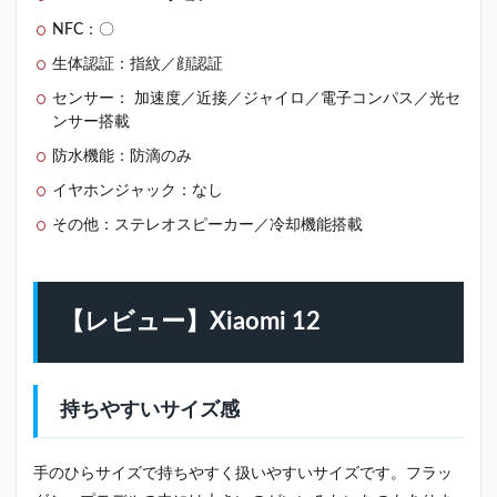
購入
する
NFC：〇
3.3
生体認証：指紋／顔認証
③転
センサー： 加速度／近接／ジャイロ／電子コンパス／光セ
送サ
ンサー搭載
ービ
スを
防水機能：防滴のみ
使っ
た個
イヤホンジャック：なし
人輸
その他：ステレオスピーカー／冷却機能搭載
入
4
シャ
オミ
【レビュー】Xiaomi 12
評判
って
どう
な
の？
持ちやすいサイズ感
4.1
シャ
手のひらサイズで持ちやすく扱いやすいサイズです。フラッ
オミ