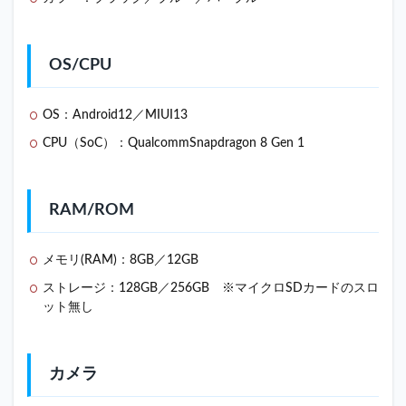
役も
可
能！
OS/CPU
2.4
急速
充電
OS：Android12／MIUI13
器が
最高
CPU（SoC）：QualcommSnapdragon 8 Gen 1
に便
利
2.5
RAM/ROM
日本
のプ
ロバ
メモリ(RAM)：8GB／12GB
イダ
ーで
ストレージ：128GB／256GB ※マイクロSDカードのスロ
使用
ット無し
可能
3
Xiaomi
カメラ
12シ
リーズ