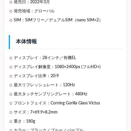
能
発売日：2022年3月
2
発売地域：グローバル
【レビ
SIM：SIMフリー／デュアルSIM（nano SIM×2）
ュー】
Xiaomi
12
2.1
本体情報
持ち
やす
いサ
ディスプレイ：28インチ／有機EL
イズ
ディスプレイ解像度：1080×2400px (フルHD+)
感
ディスプレイ比率：20:9
2.2
ゲー
最大リフレッシュレート：120Hz
ムで
の使
最大タッチサンプリングレート：480Hz
用感
フロントフェイス：Corning Gorilla Glass Victus
は少
し難
サイズ：7×69.9×8.2mm
あり
重さ：180g
2.3
1台2
カラー：ブラック／ブルー／パープル