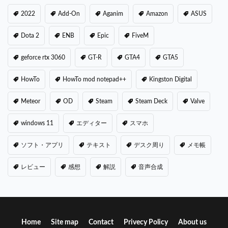
2022
Add-On
Aganim
Amazon
ASUS
Dota 2
ENB
Epic
FiveM
geforce rtx 3060
GT-R
GTA4
GTA5
HowTo
HowTo mod notepad++
Kingston Digital
Meteor
OD
Steam
Steam Deck
Valve
windows 11
エディター
スマホ
ソフト・アプリ
テキスト
デスク周り
メモ帳
レビュー
感想
解説
音声合成
Home
Site map
Contact
Privecy Policy
About us