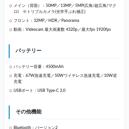
を購入
メイン（背面）：50MP／13MP／5MP(広角/超広角/マク
する3
ロ) ※トリプルカメラ(光学手ぶれ補正)
つの方
法
フロント：32MP／HDR／Panorama
3.1
動画：Videocam 最大画素数 4320p／最大fps 1920fps
①日本
の
Amazon
や楽天
バッテリー
などで
並行輸
入品を
バッテリー容量：4500mAh
購入す
る
充電：67W急速充電／50Wワイヤレス急速充電／10W逆
充電
3.2
②日
USBポート：USB Type-C 2.0
本配
送を
して
いる
その他機能
海外
サイ
トで
Bluetooth：バージョン2