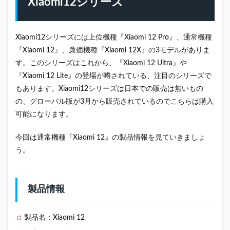
Xiaomi12シリーズ
製品
情報
1.2
Xiaomi12シリーズには上位機種『Xiaomi 12 Pro』、通常機種
本体
『Xiaomi 12』、廉価機種『Xiaomi 12X』の3モデルがありま
情報
す。このシリーズはこれから、『Xiaomi 12 Ultra』や
1.3
『Xiaomi 12 Lite』の登場が噂されている、注目のシリーズで
OS/CPU
もあります。Xiaomi12シリーズは日本での販売は無いもの
1.4
の、グローバル版が3月から販売されているのでこちらは購入
RAM/ROM
可能になります。
1.5
カメ
今回は通常機種『Xiaomi 12』の製品情報を見ていきましょ
ラ
う。
1.6
バッ
テリ
ー
製品情報
1.7
その
製品名：Xiaomi 12
他機