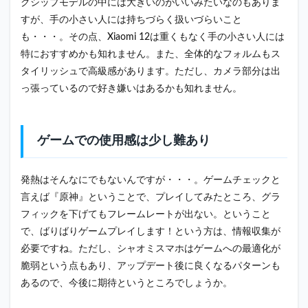
スマ
グシップモデルの中には大きいのがいいみたいなのもありま
ホ 良
すが、手の小さい人には持ちづらく扱いづらいこと
い評
も・・・。その点、Xiaomi 12は重くもなく手の小さい人には
判
特におすすめかも知れません。また、全体的なフォルムもス
4.2
タイリッシュで高級感があります。ただし、カメラ部分は出
シャ
オミ
っ張っているので好き嫌いはあるかも知れません。
スマ
ホ 悪
い評
判
ゲームでの使用感は少し難あり
5
まと
発熱はそんなにでもないんですが・・・。ゲームチェックと
め
言えば『原神』ということで、プレイしてみたところ、グラ
フィックを下げてもフレームレートが出ない。ということ
で、ばりばりゲームプレイします！という方は、情報収集が
必要ですね。ただし、シャオミスマホはゲームへの最適化が
脆弱という点もあり、アップデート後に良くなるパターンも
あるので、今後に期待というところでしょうか。