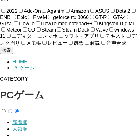
2022
Add-On
Aganim
Amazon
ASUS
Dota 2
ENB
Epic
FiveM
geforce rtx 3060
GT-R
GTA4
GTA5
HowTo
HowTo mod notepad++
Kingston Digital
Meteor
OD
Steam
Steam Deck
Valve
windows
11
エディター
スマホ
ソフト・アプリ
テキスト
デ
スク周り
メモ帳
レビュー
感想
解説
音声合成
検索
HOME
PCゲーム
CATEGORY
PCゲーム
新着順
人気順