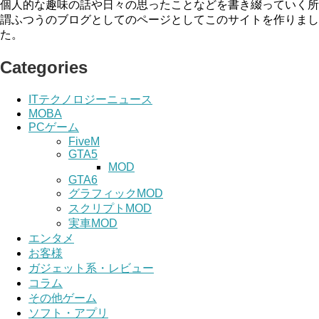
個人的な趣味の話や日々の思ったことなどを書き綴っていく所
謂ふつうのブログとしてのページとしてこのサイトを作りまし
た。
Categories
ITテクノロジーニュース
MOBA
PCゲーム
FiveM
GTA5
MOD
GTA6
グラフィックMOD
スクリプトMOD
実車MOD
エンタメ
お客様
ガジェット系・レビュー
コラム
その他ゲーム
ソフト・アプリ