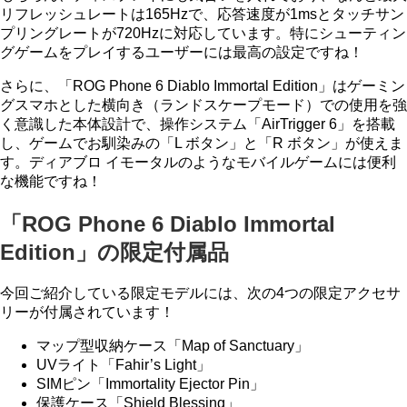
リフレッシュレートは165Hzで、応答速度が1msとタッチサン
プリングレートが720Hzに対応しています。特にシューティン
グゲームをプレイするユーザーには最高の設定ですね！
さらに、「ROG Phone 6 Diablo Immortal Edition」はゲーミン
グスマホとした横向き（ランドスケープモード）での使用を強
く意識した本体設計で、操作システム「AirTrigger 6」を搭載
し、ゲームでお馴染みの「L ボタン」と「R ボタン」が使えま
す。ディアブロ イモータルのようなモバイルゲームには便利
な機能ですね！
「ROG Phone 6 Diablo Immortal
Edition」の限定付属品
今回ご紹介している限定モデルには、次の4つの限定アクセサ
リーが付属されています！
マップ型収納ケース「Map of Sanctuary」
UVライト「Fahir’s Light」
SIMピン「Immortality Ejector Pin」
保護ケース「Shield Blessing」