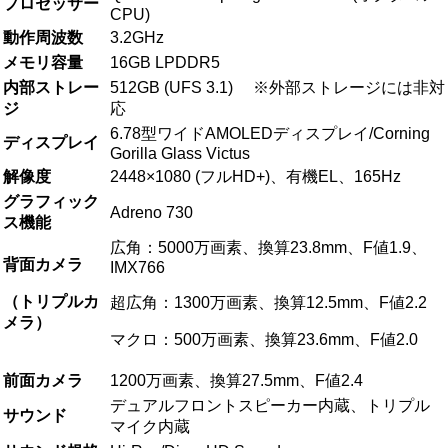
プロセッサー
CPU)
動作周波数
3.2GHz
メモリ容量
16GB LPDDR5
内部ストレー
512GB (UFS 3.1) ※外部ストレージには非対
ジ
応
6.78型ワイドAMOLEDディスプレイ/Corning
ディスプレイ
Gorilla Glass Victus
解像度
2448×1080 (フルHD+)、有機EL、165Hz
グラフィック
Adreno 730
ス機能
広角：5000万画素、換算23.8mm、F値1.9、
背面カメラ
IMX766
（トリプルカ
超広角：1300万画素、換算12.5mm、F値2.2
メラ）
マクロ：500万画素、換算23.6mm、F値2.0
前面カメラ
1200万画素、換算27.5mm、F値2.4
デュアルフロントスピーカー内蔵、トリプル
サウンド
マイク内蔵