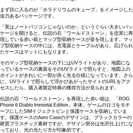
まず目に入るのが「ホラドリウムのキューブ」をイメージした
迫力あるパッケージです。
「実はノートパソコンじゃないのか」というぐらい大きいパッ
ケージを開けると、伝説の石「ワールドストーン」を忠実に再
現している赤い箱とマップ型収納ケースが姿を現します。マッ
プ型収納ケースの中には、充電器とケーブルがあり、広げられ
たケースはマットにもなります。
そのマップ型収納ケースの下にはUVライトがあり、地図にな
っているケースの裏面をそのUVライトで照らすと、地図上の
ポイントがきれいに一部が赤く光る仕様になっています。さら
に、UVライトで照らして浮かびあがったサイトのURLをアク
セスしたら、購入者限定特典の獲得方法が見られます。
伝説の石「ワールドストーン」を再現した赤い箱は、「ROG
Phone 6 Diablo Immortal Edition」本体、ゲームのロゴをモチ
ーフにしたSIMイジェクトピンと保護ケースを収納していま
す。保護ケースのAero Caseのデザインは、ブラックカラーの
硬質プラスチック素材ですが、デザイン部分は光沢仕上げにな
っており、光の当たり方が印象的です。