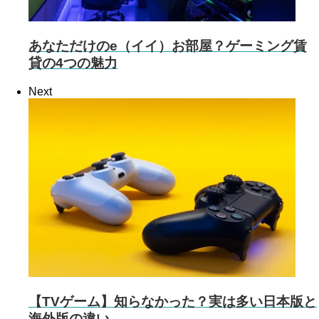
あなただけのe（イイ）お部屋？ゲーミング賃
貸の4つの魅力
Next
【TVゲーム】知らなかった？実は多い日本版と
海外版の違い