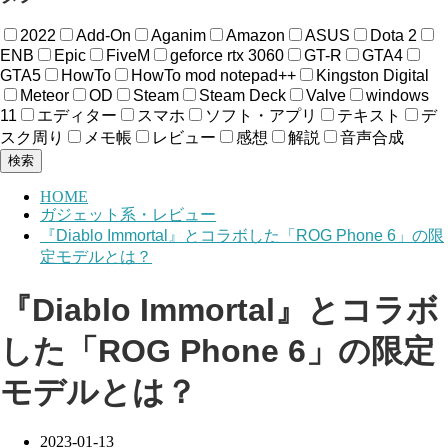
2022
Add-On
Aganim
Amazon
ASUS
Dota 2
ENB
Epic
FiveM
geforce rtx 3060
GT-R
GTA4
GTA5
HowTo
HowTo mod notepad++
Kingston Digital
Meteor
OD
Steam
Steam Deck
Valve
windows
11
エディター
スマホ
ソフト・アプリ
テキスト
デ
スク周り
メモ帳
レビュー
感想
解説
音声合成
検索
HOME
ガジェット系・レビュー
『Diablo Immortal』とコラボした「ROG Phone 6」の限
定モデルとは？
『Diablo Immortal』とコラボ
した「ROG Phone 6」の限定
モデルとは？
2023-01-13