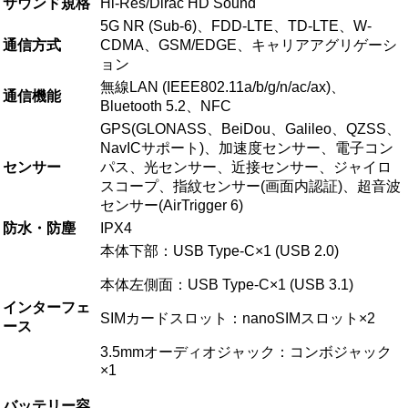
サウンド規格
Hi-Res/Dirac HD Sound
5G NR (Sub-6)、FDD-LTE、TD-LTE、W-
通信方式
CDMA、GSM/EDGE、キャリアアグリゲーシ
ョン
無線LAN (IEEE802.11a/b/g/n/ac/ax)、
通信機能
Bluetooth 5.2、NFC
GPS(GLONASS、BeiDou、Galileo、QZSS、
NavICサポート)、加速度センサー、電子コン
センサー
パス、光センサー、近接センサー、ジャイロ
スコープ、指紋センサー(画面内認証)、超音波
センサー(AirTrigger 6)
防水・防塵
IPX4
本体下部：USB Type-C×1 (USB 2.0)
本体左側面：USB Type-C×1 (USB 3.1)
インターフェ
SIMカードスロット：nanoSIMスロット×2
ース
3.5mmオーディオジャック：コンボジャック
×1
バッテリー容