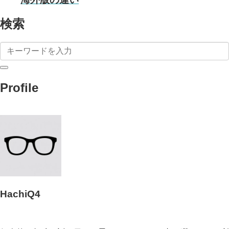
検索
Profile
HachiQ4