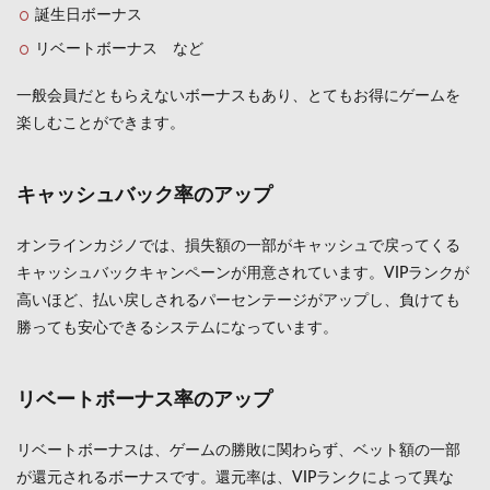
誕生日ボーナス
ショ
ンへ
リベートボーナス など
の参
加
一般会員だともらえないボーナスもあり、とてもお得にゲームを
3
楽しむことができます。
VIP
会員
だけ
の優
キャッシュバック率のアップ
遇サ
ポー
オンラインカジノでは、損失額の一部がキャッシュで戻ってくる
トと
は
キャッシュバックキャンペーンが用意されています。VIPランクが
高いほど、払い戻しされるパーセンテージがアップし、負けても
3.1
出金
勝っても安心できるシステムになっています。
処理
の優
先
リベートボーナス率のアップ
3.2
入出
リベートボーナスは、ゲームの勝敗に関わらず、ベット額の一部
金限
が還元されるボーナスです。還元率は、VIPランクによって異な
度額