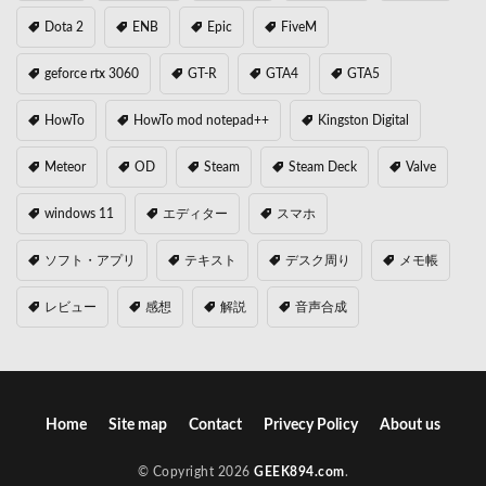
Dota 2
ENB
Epic
FiveM
geforce rtx 3060
GT-R
GTA4
GTA5
HowTo
HowTo mod notepad++
Kingston Digital
Meteor
OD
Steam
Steam Deck
Valve
windows 11
エディター
スマホ
ソフト・アプリ
テキスト
デスク周り
メモ帳
レビュー
感想
解説
音声合成
Home
Site map
Contact
Privecy Policy
About us
© Copyright 2026
GEEK894.com
.