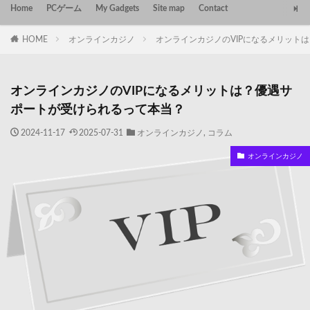
Home
PCゲーム
My Gadgets
Site map
Contact
HOME
オンラインカジノ
オンラインカジノのVIPになるメリット
オンラインカジノのVIPになるメリットは？優遇サ
ポートが受けられるって本当？
2024-11-17
2025-07-31
オンラインカジノ
,
コラム
オンラインカジノ