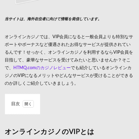
当サイトは、海外在住者に向けて情報を発信しています。
オンラインカジノでは、VIP会員になると一般会員よりも特別なサ
ポートやボーナスなど優遇されたお得なサービスが提供されてい
るんです！せっかく、オンラインカジノを利用するならVIP会員を
目指して、豪華なサービスを受けてみたいと思いませんか？そこ
で、
HTMQ.comのカジノレビュー
でも紹介しているオンラインカ
ジノのVIPになるメリットやどんなサービスが受けることができる
のか詳しくご紹介していきましょう。
目次
1
オン
ライ
ンカ
オンラインカジノのVIPとは
ジノ