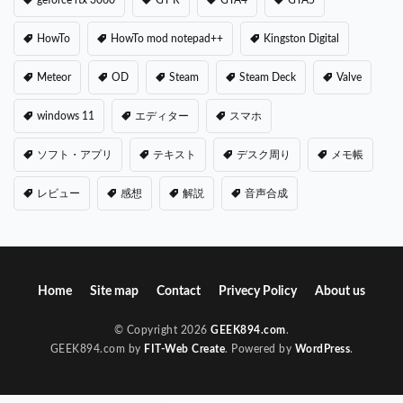
geforce rtx 3060
GT-R
GTA4
GTA5
HowTo
HowTo mod notepad++
Kingston Digital
Meteor
OD
Steam
Steam Deck
Valve
windows 11
エディター
スマホ
ソフト・アプリ
テキスト
デスク周り
メモ帳
レビュー
感想
解説
音声合成
Home
Site map
Contact
Privecy Policy
About us
© Copyright 2026
GEEK894.com
.
GEEK894.com by
FIT-Web Create
. Powered by
WordPress
.