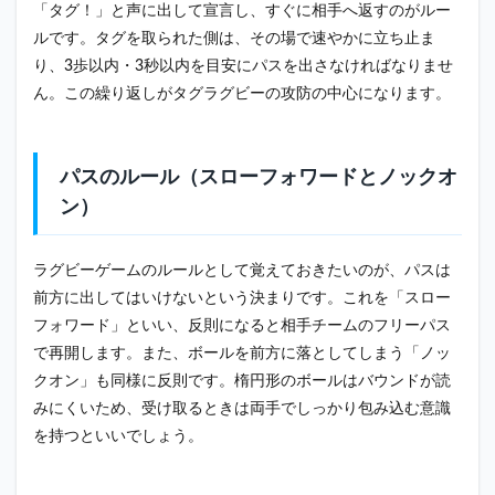
ビー
「タグ！」と声に出して宣言し、すぐに相手へ返すのがルー
で身
ルです。タグを取られた側は、その場で速やかに立ち止ま
につ
くス
り、3歩以内・3秒以内を目安にパスを出さなければなりませ
キル
ん。この繰り返しがタグラグビーの攻防の中心になります。
4.1
パス
と連
パスのルール（スローフォワードとノックオ
携の
感覚
ン）
が磨
かれ
る
ラグビーゲームのルールとして覚えておきたいのが、パスは
4.2
前方に出してはいけないという決まりです。これを「スロー
ラグ
フォワード」といい、反則になると相手チームのフリーパス
ビー
で再開します。また、ボールを前方に落としてしまう「ノッ
の戦
術感
クオン」も同様に反則です。楕円形のボールはバウンドが読
覚が
みにくいため、受け取るときは両手でしっかり包み込む意識
自然
に身
を持つといいでしょう。
につ
く