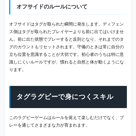
5
オフサイドのルールについて
タグ
ラグ
ビー
オフサイドはタグが取られた瞬間に発生します。ディフェン
を始
ス側はタグが取られたプレイヤーよりも前に出てはいけませ
める
のに
ん。前に出た状態でプレーすると反則となり、それまでのタ
必要
グのカウントもリセットされます。守備のときは常に自分の
な道
具
立ち位置を意識することが大切です。初心者のうちは特に意
識しにくいルールですが、慣れると自然と体が動くようにな
5.1
ボー
ります。
ルと
コー
ン
6
タグラグビーで身につくスキル
大人
が始
める
このラグビーゲームはルールを覚えて楽しむだけでなく、プ
とき
に意
レーを通じてさまざまな力が育まれます。
識し
たい