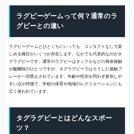
ビー
ゲー
ムっ
ラグビーゲームって何？通常のラ
て
何？
グビーとの違い
通常
のラ
グビ
ーと
ラグビーゲームとひとくちにいっても、コンタクトなしで楽
の違
しめる種目がいくつか存在します。なかでも代表的なのがタ
い
グラグビーです。通常のラグビーはタックルなどの身体接触
2
が醍醐味のひとつですが、タグラグビーではそうした接触プ
タグ
レーが一切禁止されています。年齢や性別を問わず参加しや
ラグ
ビー
すい点が特徴で、学校の体育や地域のレクリエーションにも
とは
広く使われています。
どん
なス
ポー
ツ？
タグラグビーとはどんなスポー
3
タグ
ツ？
ラグ