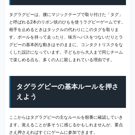
ビー
の基
本ル
タグラグビーは、腰にマジックテープで取り付けた「タグ」
ール
と呼ばれる2本のリボン状のひもを使うラグビーゲームです。
を押
さえ
相手を止めるときはタックルの代わりにこのタグを取りま
よう
す。ボールを持って走ったり、味方へパスをつないだりとラ
3.1
グビーの基本的な動きはそのままに、コンタクトリスクをな
試合
くした設計になっています。子どもから大人まで同じチーム
の進
で楽しめる点も、多くの人に親しまれている理由です。
め方
と得
点方
法
タグラグビーの基本ルールを押さ
3.2
タグ
えよう
を取
られ
たら
どう
ここからはタグラグビーの主なルールを順番に確認していき
す
ます。覚えることが多そうに感じるかもしれませんが、要点
る？
さえ押さえればすぐにゲームに参加できます。
3.3