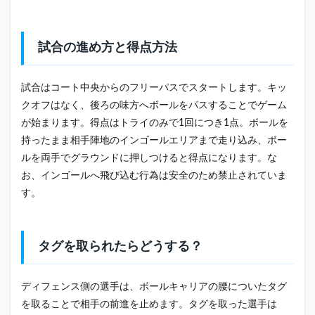
パス
のル
ール
試合の進め方と得点方法
（ス
ロー
フォ
試合はコート中央からのフリーパスでスタートします。キッ
ワー
ドと
クオフはなく、後ろの味方へボールをパスすることでゲーム
ノッ
が始まります。得点はトライのみで1回につき1点。ボールを
クオ
持ったまま相手陣地のインゴールエリアまで走り込み、ボー
ン）
ルを両手でグラウンドに押しつけると得点になります。な
3.4
お、インゴールへ飛び込む行為は安全のため禁止されていま
オフ
サイ
す。
ドの
ルー
ルに
つい
タグを取られたらどうする？
て
4
ディフェンス側の選手は、ボールキャリアの腰についたタグ
タグ
ラグ
を取ることで相手の前進を止めます。タグを取った選手は