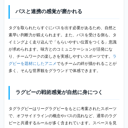
こと
パスと連携の感覚が磨かれる
6.1
ケガ
を防
タグを取られたらすぐにパスを出す必要があるため、自然と
ぐた
めの
素早い判断力が鍛えられます。また、パスを受ける側も、タ
準備
イミングよく走り込んで「もらいやすい位置をつくる」意識
と心
が求められます。味方とのコミュニケーションが活発にな
がけ
り、チームワークの楽しさを実感しやすいスポーツです。
ラ
6.2
グビーを題材にしたアニメ
でもチームの絆が描かれることが
チー
ムを
多く、そんな世界観をグラウンドで体感できます。
探し
て仲
間と
一緒
ラグビーの戦術感覚が自然に身につく
に楽
しも
う
タグラグビーはリーグラグビーをもとに考案されたスポーツ
7
で、オフサイドラインの概念やパスの流れなど、通常のラグ
まと
ビーと共通するルールが多く含まれています。スペースを見
め