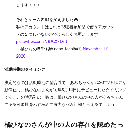
上
します！！！
6.3
橘ひ
それとゲーム内IDを変えました🎮
なの
私のアカウントはこれと視聴者参加型で使うアカウン
の中
トの２つしかないのでよろしくお願いします！
の人
と炎
pic.twitter.com/NBJCX7DrfJ
上の
— 橘ひなの🍫💘 (@hinano_tachiba7)
November 17,
影響
2020
7
まと
活動時期のタイミング
め
決定的なのは活動時期の整合性で、あみちゃんが2020年7月頃に活
動停止し、橘ひなのさんが同年8月14日にデビューしたタイミング
です。この時系列の一致は、橘ひなのさんの中の人があみちゃん
である可能性を示す極めて有力な状況証拠と言えるでしょう。
橘ひなのさんが中の人の存在を認めたっ