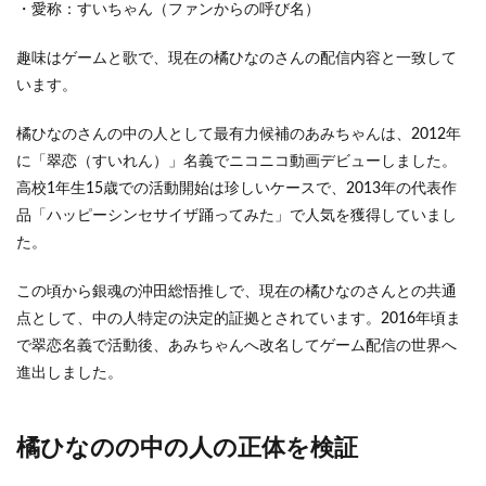
の正
・愛称：すいちゃん（ファンからの呼び名）
体を
検証
趣味はゲームと歌で、現在の橘ひなのさんの配信内容と一致して
います。
3.1
笑い
方や
橘ひなのさんの中の人として最有力候補のあみちゃんは、2012年
笑い
に「翠恋（すいれん）」名義でニコニコ動画デビューしました。
声
高校1年生15歳での活動開始は珍しいケースで、2013年の代表作
3.2
品「ハッピーシンセサイザ踊ってみた」で人気を獲得していまし
同じ
た。
ゲー
ムが
好き
この頃から銀魂の沖田総悟推しで、現在の橘ひなのさんとの共通
3.3
点として、中の人特定の決定的証拠とされています。2016年頃ま
活動
で翠恋名義で活動後、あみちゃんへ改名してゲーム配信の世界へ
時期
進出しました。
のタ
イミ
ング
橘ひなのの中の人の正体を検証
4
橘ひ