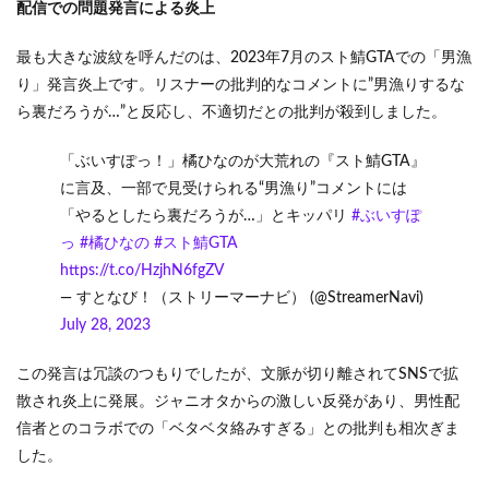
配信での問題発言による炎上
最も大きな波紋を呼んだのは、2023年7月のスト鯖GTAでの「男漁
り」発言炎上です。リスナーの批判的なコメントに”男漁りするな
ら裏だろうが…”と反応し、不適切だとの批判が殺到しました。
「ぶいすぽっ！」橘ひなのが大荒れの『スト鯖GTA』
に言及、一部で見受けられる“男漁り”コメントには
「やるとしたら裏だろうが…」とキッパリ
#ぶいすぽ
っ
#橘ひなの
#スト鯖GTA
https://t.co/HzjhN6fgZV
— すとなび！（ストリーマーナビ） (@StreamerNavi)
July 28, 2023
この発言は冗談のつもりでしたが、文脈が切り離されてSNSで拡
散され炎上に発展。ジャニオタからの激しい反発があり、男性配
信者とのコラボでの「ベタベタ絡みすぎる」との批判も相次ぎま
した。