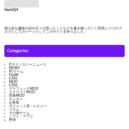
HachiQ4
個人的な趣味の話や日々の思ったことなどを書き綴っていく所謂ふつうのブ
ログとしてのページとしてこのサイトを作りました。
Categories
ITテクノロジーニュース
MOBA
PCゲーム
FiveM
GTA5
MOD
GTA6
グラフィックMOD
スクリプトMOD
実車MOD
エンタメ
お客様
ガジェット系・レビュー
コラム
その他ゲーム
ソフト・アプリ
野球