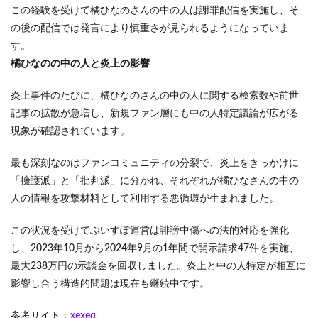
この経験を受けて橘ひなのさんの中の人は謝罪配信を実施し、そ
の後の配信では発言により慎重さが見られるようになっていま
す。
橘ひなのの中の人と炎上の影響
炎上事件のたびに、橘ひなのさんの中の人に関する検索数や前世
記事の拡散が急増し、新規ファン層にも中の人特定議論が広がる
現象が確認されています。
最も深刻なのはファンコミュニティの分裂で、炎上をきっかけに
「擁護派」と「批判派」に分かれ、それぞれが橘ひなさんの中の
人の情報を攻撃材料として利用する悪循環が生まれました。
この状況を受けてぶいすぽ運営は誹謗中傷への法的対応を強化
し、2023年10月から2024年9月の1年間で開示請求47件を実施、
最大238万円の示談金を回収しました。炎上と中の人特定が相互に
影響し合う構造的問題は現在も継続中です。
参考サイト：
xexeq