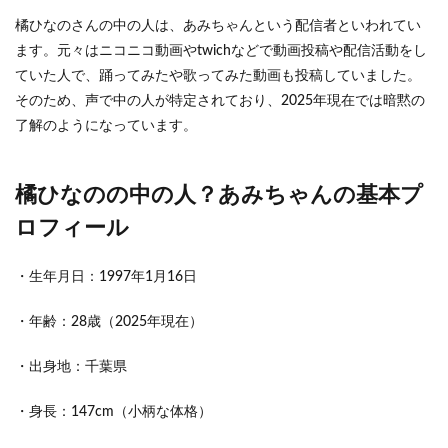
の人
を調
橘ひなのさんの中の人は、あみちゃんという配信者といわれてい
査し
ます。元々はニコニコ動画やtwichなどで動画投稿や配信活動をし
た結
ていた人で、踊ってみたや歌ってみた動画も投稿していました。
果
そのため、声で中の人が特定されており、2025年現在では暗黙の
2
了解のようになっています。
橘ひ
なの
の中
の
橘ひなのの中の人？あみちゃんの基本プ
人？
あみ
ロフィール
ちゃ
んの
基本
・生年月日：1997年1月16日
プロ
フィ
・年齢：28歳（2025年現在）
ール
3
・出身地：千葉県
橘ひ
なの
・身長：147cm（小柄な体格）
の中
の人