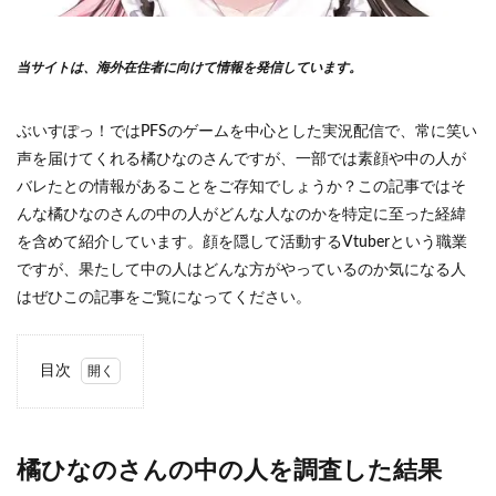
当サイトは、海外在住者に向けて情報を発信しています。
ぶいすぽっ！ではPFSのゲームを中心とした実況配信で、常に笑い
声を届けてくれる橘ひなのさんですが、一部では素顔や中の人が
バレたとの情報があることをご存知でしょうか？この記事ではそ
んな橘ひなのさんの中の人がどんな人なのかを特定に至った経緯
を含めて紹介しています。顔を隠して活動するVtuberという職業
ですが、果たして中の人はどんな方がやっているのか気になる人
はぜひこの記事をご覧になってください。
目次
1
橘ひ
なの
さん
橘ひなのさんの中の人を調査した結果
の中