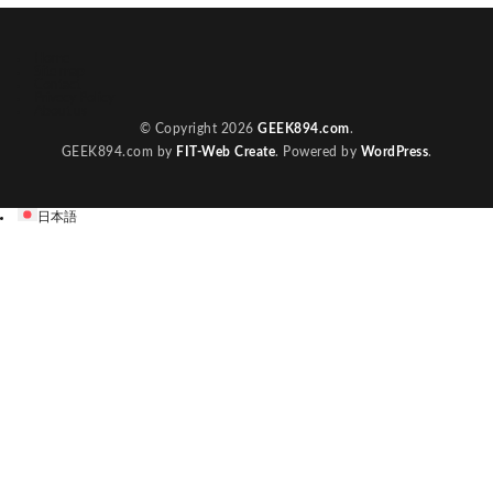
Home
Site map
Contact
Privecy Policy
About us
© Copyright 2026
GEEK894.com
.
GEEK894.com by
FIT-Web Create
. Powered by
WordPress
.
日本語