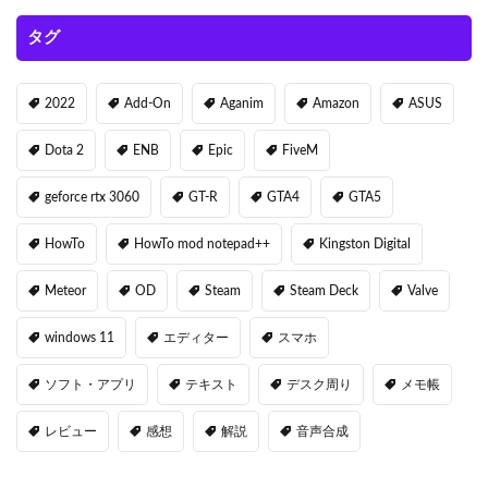
タグ
2022
Add-On
Aganim
Amazon
ASUS
Dota 2
ENB
Epic
FiveM
geforce rtx 3060
GT-R
GTA4
GTA5
HowTo
HowTo mod notepad++
Kingston Digital
Meteor
OD
Steam
Steam Deck
Valve
windows 11
エディター
スマホ
ソフト・アプリ
テキスト
デスク周り
メモ帳
レビュー
感想
解説
音声合成