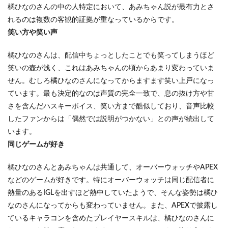
なの
橘ひなのさんの中の人特定において、あみちゃん説が最有力とさ
さん
れるのは複数の客観的証拠が重なっているからです。
が中
の人
笑い方や笑い声
の存
在を
橘ひなのさんは、配信中ちょっとしたことでも笑ってしまうほど
認め
笑いの壺が浅く、これはあみちゃんの頃からあまり変わっていま
たっ
て本
せん。むしろ橘ひなのさんになってからますます笑い上戸になっ
当？
ています。最も決定的なのは声質の完全一致で、息の抜け方や甘
5
さを含んだハスキーボイス、笑い方まで酷似しており、音声比較
橘ひ
したファンからは「偶然では説明がつかない」との声が続出して
なの
さん
います。
は素
同じゲームが好き
顔を
公開
橘ひなのさんとあみちゃんは共通して、オーバーウォッチやAPEX
して
いる
などのゲームが好きです。特にオーバーウォッチは同じ配信者に
か調
熱量のあるIGLを出すほど熱中していたようで、そんな姿勢は橘ひ
査し
た結
なのさんになってからも変わっていません。また、APEXで披露し
果
ているキャラコンを含めたプレイヤースキルは、橘ひなのさんに