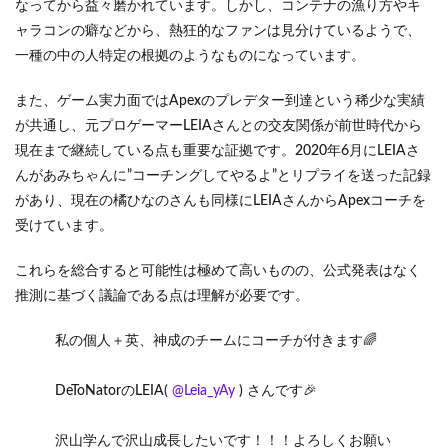
6
なってから益々磨かれています。しかし、コンテナの漁り方やキ
橘ひ
ャラコンの癖などから、熱狂的なファンは見分けているようで、
なの
一種の中の人特定の根拠のようなものになっています。
の炎
上エ
ピソ
また、ゲーム実力面ではApexのプレデター到達という稀少な実績
ード
が共通し、元プロゲーマーLEIAさんとの交友関係が前世時代から
現在まで継続している点も重要な証拠です。2020年6月にLEIAさ
6.1
んがあみちゃんに”コーチングしてやるよ”とリプライを送った記録
男性
配信
があり、現在の橘ひなのさんも同様にLEIAさんからApexコーチを
者と
受けています。
の関
係炎
上エ
これらを総合すると可能性は極めて高いものの、公式発表はなく
ピソ
推測に基づく議論である点は理解が必要です。
ード
6.2
私の個人＋英、神成のチームにコーチが付きます🌈
配信
での
問題
DeToNatorのLEIA(
@Leia_yAy
) さんです🎉
発言
によ
沢山学んで沢山成長したいです！！！よろしくお願い
る炎