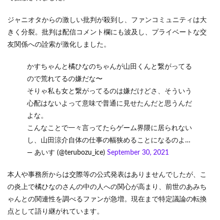
ジャニオタからの激しい批判が殺到し、ファンコミュニティは大
きく分裂。批判は配信コメント欄にも波及し、プライベートな交
友関係への詮索が激化しました。
かすちゃんと橘ひなのちゃんが山田くんと繋がってる
ので荒れてるの嫌だな〜
そりゃ私も女と繋がってるのは嫌だけどさ、そういう
心配はないよって意味で普通に見せたんだと思うんだ
よな。
こんなことで一々言ってたらゲーム界隈に居られない
し、山田涼介自体の仕事の幅狭めることになるのよ…
— あいす (@terubozu_ice)
September 30, 2021
本人や事務所からは交際等の公式発表はありませんでしたが、こ
の炎上で橘ひなのさんの中の人への関心が高まり、前世のあみち
ゃんとの関連性を調べるファンが急増。現在まで特定議論の転換
点として語り継がれています。