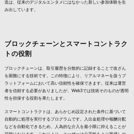
代プ
造は、従来のデジタルエンタメにはなかった新しい参加体験を生
ラッ
み出しています。
トフ
ォー
ム設
計
ブロックチェーンとスマートコントラク
トの役割
ブロックチェーンは、取引履歴を分散的に記録することで改ざん
を困難にする技術です。この特徴により、リアルマネーを扱うプ
ラットフォームにおいて高い信頼性を確保できます。従来は運営
者を信頼する必要がありましたが、Web3では技術そのものが透明
性を担保する役割を果たします。
スマートコントラクトは、あらかじめ設定された条件に基づいて
自動的に処理を実行するプログラムです。入出金処理や報酬分配
などを自動化できるため、人為的な介入を最小限に抑えることが