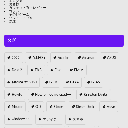
エンタメ
お客様
ガジェット系・レビュー
コラム
その他ゲーム
ソフト・アプリ
野球
タグ
2022
Add-On
Aganim
Amazon
ASUS
Dota 2
ENB
Epic
FiveM
geforce rtx 3060
GT-R
GTA4
GTA5
HowTo
HowTo mod notepad++
Kingston Digital
Meteor
OD
Steam
Steam Deck
Valve
windows 11
エディター
スマホ