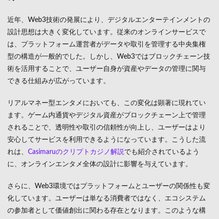
エン
タメ
近年、Web3技術の発展により、デジタルエンターテインメントの
の仕
組み
設計思想は大きく変化しています。従来のオンラインサービスで
は、プラットフォーム運営者がデータや取引を管理する中央集権
2
ブロ
型の構造が一般的でした。しかし、Web3ではブロックチェーン技
ック
術を活用することで、ユーザー自身が資産やデータの管理に関与
チェ
できる仕組みが広がっています。
ーン
とス
マー
リアルマネー型エンタメにおいても、この変化は顕著に現れてい
トコ
ます。ゲーム内通貨やデジタル資産がブロックチェーン上で管理
ント
ラク
されることで、透明性や取引の信頼性が向上し、ユーザーはより
トの
安心してサービスを利用できるようになっています。こうした流
役割
れは、
Casimaruのクリプトカジノ解説
でも紹介されているよう
3
に、オンラインエンタメ全体の設計に影響を与えています。
ユー
ザー
体験
さらに、Web3環境ではプラットフォームとユーザーの関係性も変
から
化しています。ユーザーは単なる消費者ではなく、エコシステム
見る
の参加者として価値創出に関わる存在となります。このような構
次世