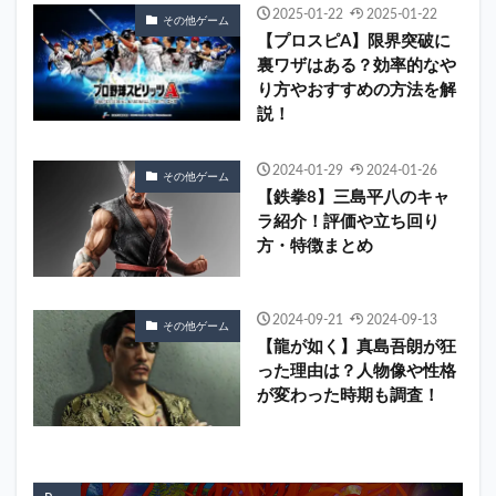
2025-01-22
2025-01-22
その他ゲーム
【プロスピA】限界突破に
裏ワザはある？効率的なや
り方やおすすめの方法を解
説！
2024-01-29
2024-01-26
その他ゲーム
【鉄拳8】三島平八のキャ
ラ紹介！評価や立ち回り
方・特徴まとめ
2024-09-21
2024-09-13
その他ゲーム
【龍が如く】真島吾朗が狂
った理由は？人物像や性格
が変わった時期も調査！