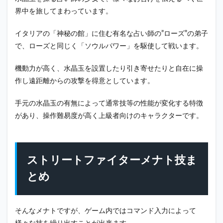
界中を旅してまわっています。
2.1.2
EX版
イタリアの「神秘の館」に住む有名な占い師の”ローズ”の弟子
2.2
で、ローズと同じく「ソウルパワー」を駆使して戦います。
ソウ
ルア
ンク
機動力が高く、水晶玉を設置したり引き寄せたりと自在に操
（必
作し遠距離からの攻撃を得意としています。
殺
技）
手元の水晶玉の有無によって通常技等の性能が変化する特徴
2.3
があり、操作難易度が高く上級者向けのキャラクターです。
ソウ
ルス
フィ
ア・
スパ
ストリートファイターメナト技ま
ーク
（必
とめ
殺
技）
2.4
そんなメナトですが、ゲーム内ではコマンド入力によって
太陽