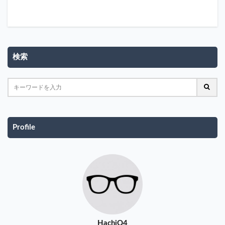
検索
Profile
HachiQ4