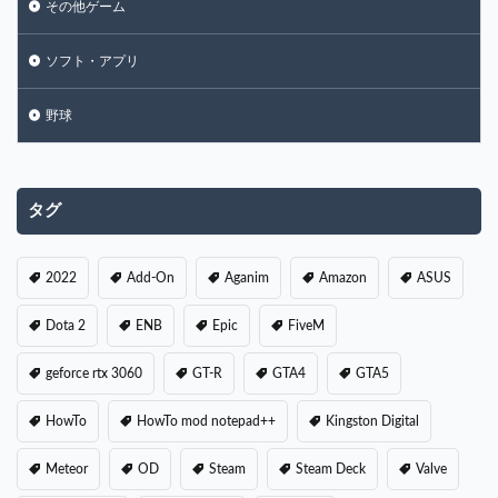
その他ゲーム
ソフト・アプリ
野球
タグ
2022
Add-On
Aganim
Amazon
ASUS
Dota 2
ENB
Epic
FiveM
geforce rtx 3060
GT-R
GTA4
GTA5
HowTo
HowTo mod notepad++
Kingston Digital
Meteor
OD
Steam
Steam Deck
Valve