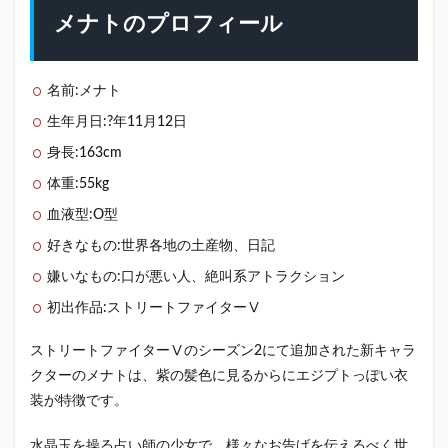
フィ
メナトのプロフィール
ール
2
スト
名前:メナト
リー
トフ
生年月日:?年11月12日
ァイ
身長:163cm
ター
メナ
体重:55kg
ト技
まと
血液型:O型
め
好きなもの:世界各地の土産物、日記
2.1
嫌いなもの:口が悪い人、絶叫系アトラクション
ソウ
ルス
初出作品:ストリートファイターⅤ
フィ
ア
ストリートファイターⅤのシーズン2にて追加された新キャラ
（必
殺
クターのメナトは、紫の髪色に見るからにエジプトっぽい衣
技）
装が特徴です。
2.1.1
通常版
水晶玉を操る占い師の少女で、様々なお告げを伝えるべく世