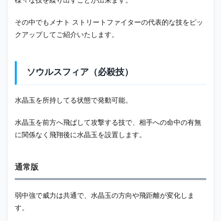
様々な技を繰り出すことが出来ます。
の守
護者
（必
その中でもメナト ストリートファイターの代表的な技をピッ
殺
クアップしてご紹介いたします。
技）
3
まと
ソウルスフィア（必殺技）
め
水晶玉を所持してる状態で発動可能。
水晶玉を前方へ飛ばして攻撃する技で、相手への命中の有無
に関係なく飛翔後に水晶玉を設置します。
通常版
弱中強で威力は共通で、水晶玉の方向や飛距離が変化しま
す。