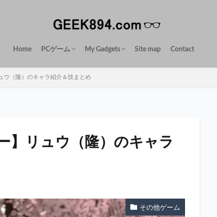
Home
PCゲーム
My Gadgets
Site map
Contact
FiveM
グラフィックMOD
実車MOD
スクリプトMOD
App-review
ュウ（隆）のキャラ紹介＆技まとめ
ー】リュウ（隆）のキャラ
その他ゲーム