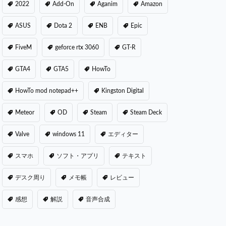
2022
Add-On
Aganim
Amazon
ASUS
Dota 2
ENB
Epic
FiveM
geforce rtx 3060
GT-R
GTA4
GTA5
HowTo
HowTo mod notepad++
Kingston Digital
Meteor
OD
Steam
Steam Deck
Valve
windows 11
エディター
スマホ
ソフト・アプリ
テキスト
デスク周り
メモ帳
レビュー
感想
解説
音声合成