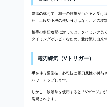
（V
リバ
防御の構えで、相手の攻撃が当たると受け
ーサ
ル）
た、上段や下段の使い分けはなく、どの攻
2.8
相手の多段攻撃に対しては、タイミング良
波動
拳
タイミングがシビアなため、受け流し出来
（必
殺
技）
電刃練気（Vトリガー）
2.9
昇竜
拳
手を使う通常技、必殺技に電刃属性が付与
（必
パワーアップします。
殺
技）
しかし、波動拳を使用すると「Vゲージ」
2.10
消費されます。
竜巻旋
風脚