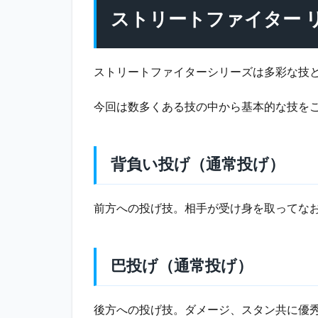
い投
ストリートファイター 
げ
（通
常投
ストリートファイターシリーズは多彩な技
げ）
2.2
今回は数多くある技の中から基本的な技を
巴投
げ
（通
常投
背負い投げ（通常投げ）
げ）
2.3
前方への投げ技。相手が受け身を取ってな
鎖骨
割り
（特
殊
巴投げ（通常投げ）
技）
2.4
後方への投げ技。ダメージ、スタン共に優
鳩尾