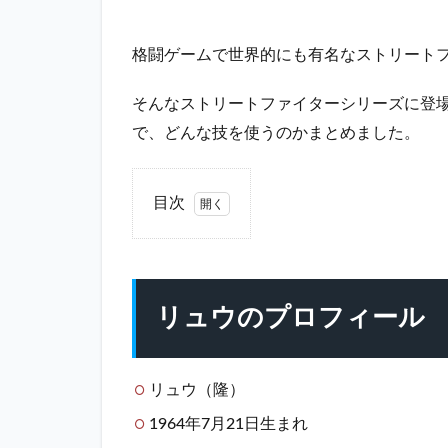
格闘ゲームで世界的にも有名なストリート
そんなストリートファイターシリーズに登
で、どんな技を使うのかまとめました。
目次
1
リ
ュ
ウ
リュウのプロフィール
の
プ
ロ
フ
リュウ（隆）
ィ
1964年7月21日生まれ
ー
ル