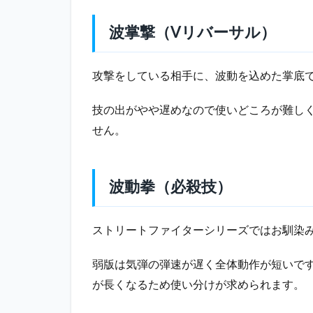
（必殺
技）
波掌撃（Vリバーサル）
3
ま
攻撃をしている相手に、波動を込めた掌底
と
め
技の出がやや遅めなので使いどころが難し
せん。
波動拳（必殺技）
ストリートファイターシリーズではお馴染
弱版は気弾の弾速が遅く全体動作が短いで
が長くなるため使い分けが求められます。