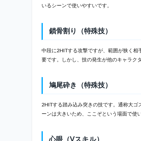
いるシーンで使いやすいです。
砕き
（特
殊
技）
鎖骨割り（特殊技）
2.5
心眼
中段に2HITする攻撃ですが、範囲が狭く
（V
スキ
要です。しかし、技の発生が他のキャラク
ル）
2.6
電刃
鳩尾砕き（特殊技）
練気
（V
トリ
2HITする踏み込み突きの技です。通称大
ガ
ーンは大きいため、ここぞという場面で使
ー）
2.7
波掌
心眼（Vスキル）
撃