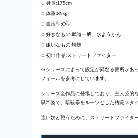
身長:175cm
2
体重:85kg
ス
ト
血液型:O型
リ
好きなもの:武道一般、水ようかん
ー
ト
嫌いなもの:蜘蛛
フ
初出作品:ストリートファイター
ァ
イ
タ
※シリーズによって設定が異なる箇所があ
ー
フィールを参考にしています。
リ
ュ
シリーズ全作品に登場しており、主人公的
ウ
技
黒帯姿で、暗殺拳をルーツとした格闘スタ
ま
と
強い奴と戦うために、ストリートファイター
め
2.1
背負