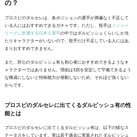
の？
クシ
ョン
は引
プロスピのダルセレは、各ポジションの選手が満遍なく不足して
くべ
きな
いる人にはおすすめできるガチャです。ただし、投手は
メジャー
の？
リーグに所属する日本人選手
の中ではダルビッシュくらいしか当
1.1
たりキャラクターがいないので、投手だけ不足している人にはあ
プロ
まりおすすめできません。
スピ
のダ
ルセ
また、肝心のダルビッシュ有も初心者におすすめできるようなキ
レに
ャラクターではありません。理由は1回を安定して守備できるよう
出て
な構成にしないと特殊能力が発動しないため、それほど強くない
くる
ダル
からです。
ビッ
シュ
有の
プロスピのダルセレに出てくるダルビッシュ有の性
性能
とは
能とは
1.1.1
ダルビ
プロスピのダルセレに出てくるダルビッシュ有は、以下の様なス
ッシュ
テータスをしています。実は若干過去に実装されたダルビッシュ