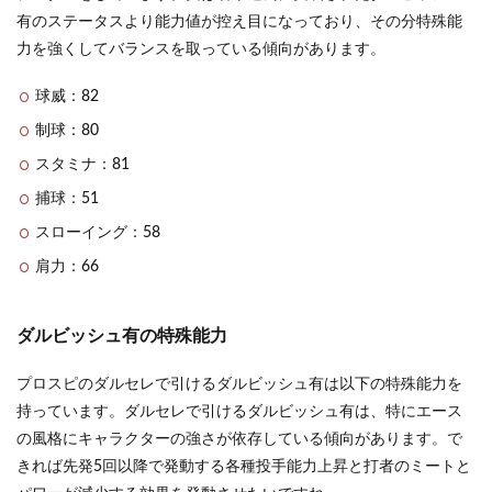
有の特
有のステータスより能力値が控え目になっており、その分特殊能
殊能力
力を強くしてバランスを取っている傾向があります。
1.2
ダル
球威：82
セレ
で出
制球：80
てく
る前
スタミナ：81
田智
捕球：51
徳の
性能
スローイング：58
を紹
介
肩力：66
1.2.1
前田智
ダルビッシュ有の特殊能力
徳の特
殊能力
プロスピのダルセレで引けるダルビッシュ有は以下の特殊能力を
1.3
持っています。ダルセレで引けるダルビッシュ有は、特にエース
ダル
セレ
の風格にキャラクターの強さが依存している傾向があります。で
で出
きれば先発5回以降で発動する各種投手能力上昇と打者のミートと
てく
る野