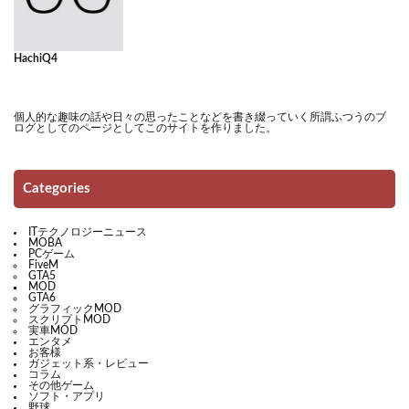
HachiQ4
個人的な趣味の話や日々の思ったことなどを書き綴っていく所謂ふつうのブ
ログとしてのページとしてこのサイトを作りました。
Categories
ITテクノロジーニュース
MOBA
PCゲーム
FiveM
GTA5
MOD
GTA6
グラフィックMOD
スクリプトMOD
実車MOD
エンタメ
お客様
ガジェット系・レビュー
コラム
その他ゲーム
ソフト・アプリ
野球