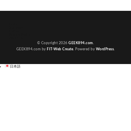
Home
Site map
Contact
Privecy Policy
About us
© Copyright 2026
GEEK894.com
.
GEEK894.com by
FIT-Web Create
. Powered by
WordPress
.
日本語