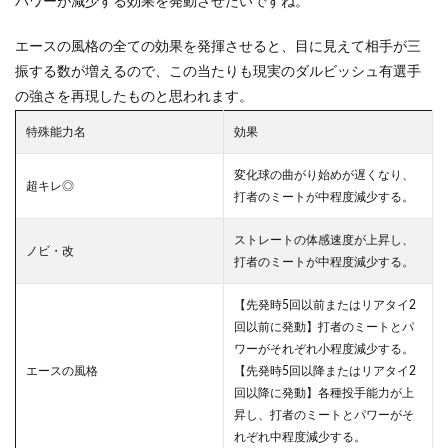
パワーが減少する効果を発動させたいですね。
村克
也の
エースの風格の全ての効果を発揮させると、目に見えて相手が三
性能
振する数が増えるので、この当たりも現実のダルビッシュ有選手
を紹
介
の強さを再現したものと思われます。
1.3.1
特殊能力名
効果
野村克
也の特
変化球の曲がり始めが遅くなり、
殊能力
超キレ◎
打者のミートが中程度減少する。
2
まと
ストレートの体感速度が上昇し、
め
ノビ・改
打者のミートが中程度減少する。
【先発時5回以前またはリアタイ2
回以前に発動】打者のミートとパ
ワーがそれぞれ小程度減少する。
エースの風格
【先発時5回以降またはリアタイ2
回以降に発動】各種投手能力が上
昇し、打者のミートとパワーがそ
れぞれ中程度減少する。