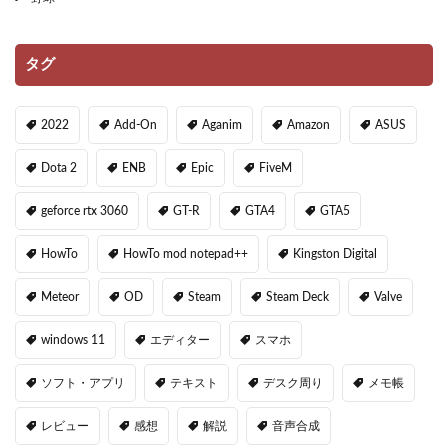
タグ
2022
Add-On
Aganim
Amazon
ASUS
Dota 2
ENB
Epic
FiveM
geforce rtx 3060
GT-R
GTA4
GTA5
HowTo
HowTo mod notepad++
Kingston Digital
Meteor
OD
Steam
Steam Deck
Valve
windows 11
エディター
スマホ
ソフト・アプリ
テキスト
デスク周り
メモ帳
レビュー
感想
解説
音声合成