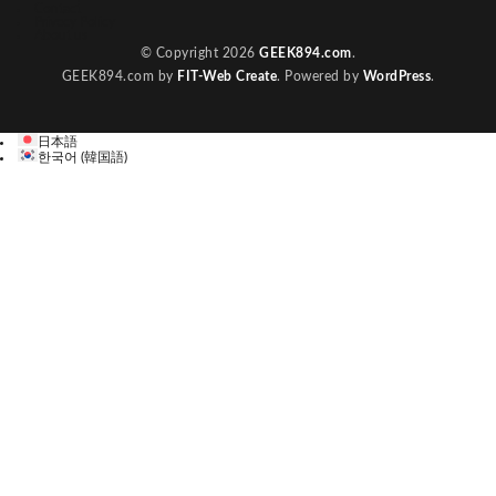
Contact
Privecy Policy
About us
© Copyright 2026
GEEK894.com
.
GEEK894.com by
FIT-Web Create
. Powered by
WordPress
.
日本語
한국어
(
韓国語
)