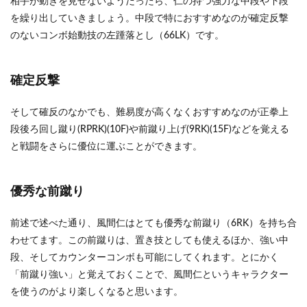
相手が動きを見せないようだったら、仁の持つ強力な中段や下段
を繰り出していきましょう。中段で特におすすめなのが確定反撃
のないコンボ始動技の左踵落とし（66LK）です。
確定反撃
そして確反のなかでも、難易度が高くなくおすすめなのが正拳上
段後ろ回し蹴り(RPRK)(10F)や前蹴り上げ(9RK)(15F)などを覚える
と戦闘をさらに優位に運ぶことができます。
優秀な前蹴り
前述で述べた通り、風間仁はとても優秀な前蹴り（6RK）を持ち合
わせてます。この前蹴りは、置き技としても使えるほか、強い中
段、そしてカウンターコンボも可能にしてくれます。とにかく
「前蹴り強い」と覚えておくことで、風間仁というキャラクター
を使うのがより楽しくなると思います。