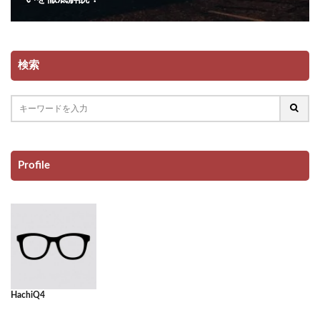
検索
Profile
HachiQ4