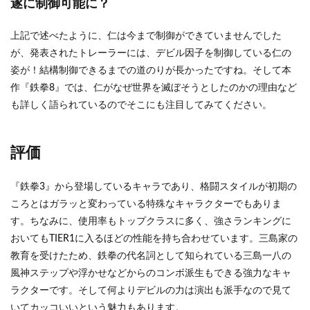
遂に制御可能に？
な前
蹴り
上記で述べたように、仁は今まで制御ができていませんでした
4
まと
が、発表されたトレーラーには、デビル因子を制御している仁の
め
姿が！結構制御できるまでの道のりが長かったですね。そして本
作『鉄拳8』では、仁がなぜ世界を滅ぼそうとしたのかの理由など
も詳しく語られているのでそこにも注目してみてください。
評価
『鉄拳3』から登場しているキャラであり、格闘スタイルが初期の
ころとはガラッと変わっている特殊なキャラクターでもありま
す。ちなみに、使用率もトップクラスに多く、強さランキングに
おいてもTIER1に入るほどの性能を持ち合わせています。三島家の
教育を受けたため、鉄拳の代名詞として知られている三島一八の
風神ステップや浮かせなどからのコンボ派生もできる強力なキャ
ラクターです。そして何よりデビルの力は演出も派手なので見て
いてカッコいいという魅力もあります。