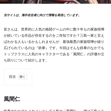
当サイトは、海外在住者に向けて情報を発信しています。
皆さんは、世界的に人気の格闘ゲームの中に数十年もの家族喧嘩
が続いている作品が存在するのをご存知ですか？三島一家と言え
ばわかる人もいるかもしれませんが、最強最悪の家族喧嘩が繰り
広げられているのは『鉄拳』です。今回はそんな鉄拳のなかでも
トップクラスに人気のキャラクターである「風間仁」の評価や立
ち回りについて紹介します。
目次
1
風間
仁
風間仁
1.1
デビ
ル因