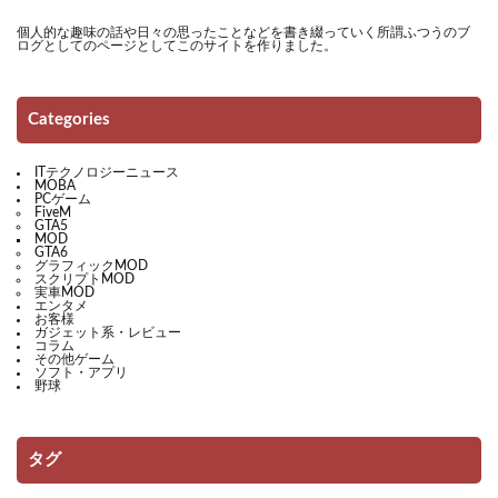
個人的な趣味の話や日々の思ったことなどを書き綴っていく所謂ふつうのブ
ログとしてのページとしてこのサイトを作りました。
Categories
ITテクノロジーニュース
MOBA
PCゲーム
FiveM
GTA5
MOD
GTA6
グラフィックMOD
スクリプトMOD
実車MOD
エンタメ
お客様
ガジェット系・レビュー
コラム
その他ゲーム
ソフト・アプリ
野球
タグ