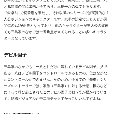
鉄拳のなかでもイケメンとして人気の「風間仁」。彼は三島一八
子
と風間潤の間に出来た子であり、三島平八の孫でもあります。
1.2
『鉄拳3』で初登場を果たし、それ以降のシリーズでは実質的な主
遂に
人公ポジションのキャラクターです。鉄拳の設定でほとんどが風
制御
間仁のEDが正史となっており、他のキャラクターが主人公の媒体
可能
に？
でも三島家のなかでは一番焦点が当てられることの多いキャラク
ターとなっています。
2
評価
3
デビル因子
立ち
回り
三島家のなかでも、一八と仁だけに流れているデビル因子。父で
3.1
ある一八はデビル因子をコントロールできるものの、仁はなかな
置き
かコントロールができません。そのため、今までの『鉄拳』シリ
技
ーズのストーリーでは、家族（三島家）に対する憎悪、恨みなど
3.2
によって呼び起こされたこのデビル因子と戦う姿が描かれていま
確定
反撃
す。結構ビジュアルが中二病チックでかっこいいんですよね。
3.3
優秀