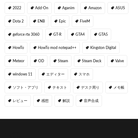
2022
Add-On
Aganim
Amazon
ASUS
Dota 2
ENB
Epic
FiveM
geforce rtx 3060
GT-R
GTA4
GTA5
HowTo
HowTo mod notepad++
Kingston Digital
Meteor
OD
Steam
Steam Deck
Valve
windows 11
エディター
スマホ
ソフト・アプリ
テキスト
デスク周り
メモ帳
レビュー
感想
解説
音声合成
Home
Site map