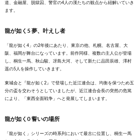
道、金融屋、脱獄囚、警官の4人の漢たちの観点から紐解いていき
ます。
龍が如く5 夢、叶えし者
「龍が如く4」の2年後にあたり、東京の他、札幌、名古屋、大
阪、福岡が舞台になっています。前作同様、複数の主人公が登場
し、桐生一馬、秋山駿、冴島大河、そして新たに品田辰雄、澤村
遥の5人を操作していきます。
東城会と『龍が如く2』で登場した近江連合は、均衡を保つため五
分の盃を交わそうとしていましたが、近江連合会長の突然の危篤
により、「東西全面戦争」へと発展してしまいます。
龍が如く0 誓いの場所
「龍が如く」シリーズの時系列において最古に位置し、桐生一馬