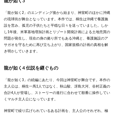
龍が如く3
3
まと
「龍が如く2」のエンディング後から始まり、神室町のほかに沖縄
め
の琉球街が舞台となっています。本作では、桐生は沖縄で養護施
設を営み、孤児の子供たちと平穏な日々を送っていました。しか
し1年後、米軍基地増加計画とリゾート開発計画による土地売買の
問題が発生し、現在の身の拠り所でもある沖縄と、養護施設のア
サガオを守るために再び立ち上がり、国家規模の計画の真相を解
き明かしていきます。
龍が如く4 伝説を継ぐもの
「龍が如く3」の続編にあたり、今回は神室町が舞台です。本作の
主人公は、桐生一馬1人ではなく、秋山駿、冴島大河、谷村正義の
合計4人が登場し、ストーリーの進行に合わせて順番に操作してい
くマルチ主人公になっています。
神室町で繰り広げられているある計画を、主人公のそれぞれ、極