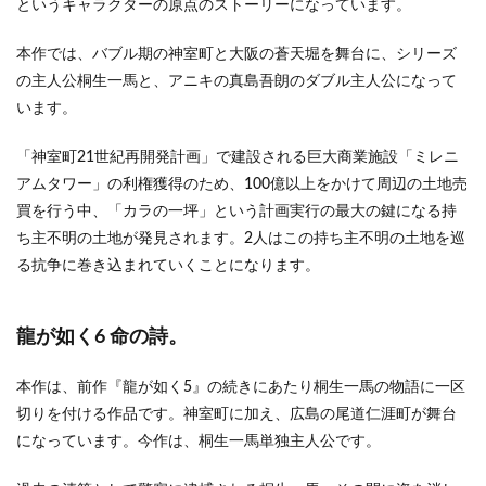
というキャラクターの原点のストーリーになっています。
本作では、バブル期の神室町と大阪の蒼天堀を舞台に、シリーズ
の主人公桐生一馬と、アニキの真島吾朗のダブル主人公になって
います。
「神室町21世紀再開発計画」で建設される巨大商業施設「ミレニ
アムタワー」の利権獲得のため、100億以上をかけて周辺の土地売
買を行う中、「カラの一坪」という計画実行の最大の鍵になる持
ち主不明の土地が発見されます。2人はこの持ち主不明の土地を巡
る抗争に巻き込まれていくことになります。
龍が如く6 命の詩。
本作は、前作『龍が如く5』の続きにあたり桐生一馬の物語に一区
切りを付ける作品です。神室町に加え、広島の尾道仁涯町が舞台
になっています。今作は、桐生一馬単独主人公です。