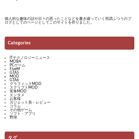
個人的な趣味の話や日々の思ったことなどを書き綴っていく所謂ふつうのブ
ログとしてのページとしてこのサイトを作りました。
Categories
ITテクノロジーニュース
MOBA
PCゲーム
FiveM
GTA5
MOD
GTA6
グラフィックMOD
スクリプトMOD
実車MOD
エンタメ
お客様
ガジェット系・レビュー
コラム
その他ゲーム
ソフト・アプリ
野球
タグ