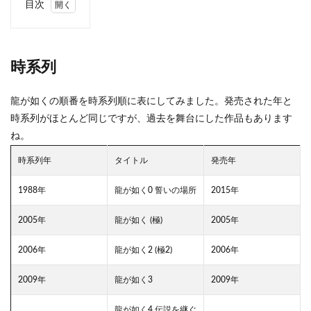
目次
1
時系
列
時系列
2
龍が
如く
龍が如くの順番を時系列順に表にしてみました。発売された年と
シリ
時系列がほとんど同じですが、過去を舞台にした作品もあります
ーズ
ね。
のス
トー
時系列年
リー
タイトル
発売年
2.1
1988年
龍が如く0 誓いの場所
2015年
『龍
が如
2005年
龍が如く (極)
2005年
く』
2.2
2006年
龍が如く2 (極2)
2006年
龍が
如く2
2009年
龍が如く3
2009年
（極
2）
龍が如く4 伝説を継ぐ