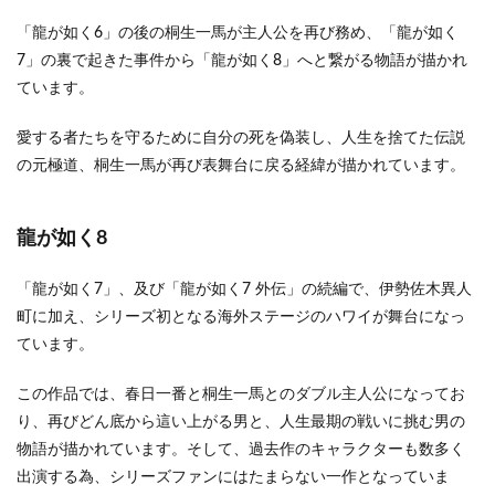
「龍が如く6」の後の桐生一馬が主人公を再び務め、「龍が如く
7」の裏で起きた事件から「龍が如く8」へと繋がる物語が描かれ
ています。
愛する者たちを守るために自分の死を偽装し、人生を捨てた伝説
の元極道、桐生一馬が再び表舞台に戻る経緯が描かれています。
龍が如く8
「龍が如く7」、及び「龍が如く7 外伝」の続編で、伊勢佐木異人
町に加え、シリーズ初となる海外ステージのハワイが舞台になっ
ています。
この作品では、春日一番と桐生一馬とのダブル主人公になってお
り、再びどん底から這い上がる男と、人生最期の戦いに挑む男の
物語が描かれています。そして、過去作のキャラクターも数多く
出演する為、シリーズファンにはたまらない一作となっていま