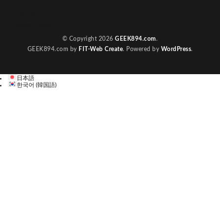
Home
Site map
Contact
Privecy Policy
About us
© Copyright 2026
GEEK894.com
.
GEEK894.com by
FIT-Web Create
. Powered by
WordPress
.
日本語
한국어
(
韓国語
)