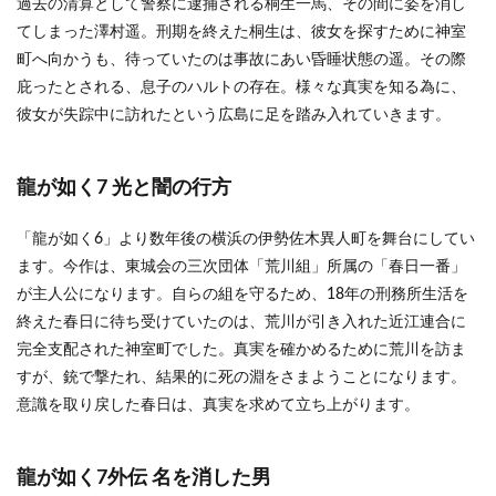
過去の清算として警察に逮捕される桐生一馬、その間に姿を消し
てしまった澤村遥。刑期を終えた桐生は、彼女を探すために神室
町へ向かうも、待っていたのは事故にあい昏睡状態の遥。その際
庇ったとされる、息子のハルトの存在。様々な真実を知る為に、
彼女が失踪中に訪れたという広島に足を踏み入れていきます。
龍が如く7 光と闇の行方
「龍が如く6」より数年後の横浜の伊勢佐木異人町を舞台にしてい
ます。今作は、東城会の三次団体「荒川組」所属の「春日一番」
が主人公になります。自らの組を守るため、18年の刑務所生活を
終えた春日に待ち受けていたのは、荒川が引き入れた近江連合に
完全支配された神室町でした。真実を確かめるために荒川を訪ま
すが、銃で撃たれ、結果的に死の淵をさまようことになります。
意識を取り戻した春日は、真実を求めて立ち上がります。
龍が如く7外伝 名を消した男