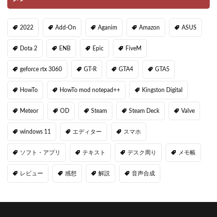
2022
Add-On
Aganim
Amazon
ASUS
Dota 2
ENB
Epic
FiveM
geforce rtx 3060
GT-R
GTA4
GTA5
HowTo
HowTo mod notepad++
Kingston Digital
Meteor
OD
Steam
Steam Deck
Valve
windows 11
エディター
スマホ
ソフト・アプリ
テキスト
デスク周り
メモ帳
レビュー
感想
解説
音声合成