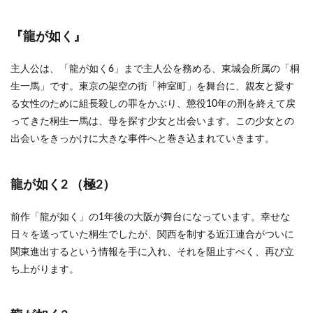
2.7
龍が
『龍が如く』
如く6
命の
詩。
主人公は、「龍が如く6」まで主人公を務める、東城会所属の「桐
生一馬」です。東京の架空の街「神室町」を舞台に、親友と愛す
2.8
龍が
る女性のために組長殺しの罪をかぶり、懲役10年の刑を終えて戻
如く7
ってきた桐生一馬は、母を探す少女と出会います。この少女との
光と
出会いをきっかけに大きな事件へと巻き込まれていきます。
闇の
行方
2.9
龍が如く2 （極2）
龍が
如く7
外伝
前作「龍が如く」の1年後の大阪が舞台になっています。幸せな
名を
日々を送っていた桐生でしたが、関西を制する近江連合がついに
消し
関東進出するという情報を手に入れ、それを阻止すべく、再び立
た男
ち上がります。
2.10
龍が如
く8