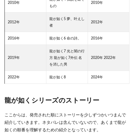
2.3
2010年
2010年
もの
龍が
如く3
龍が如く5 夢、叶えし
2012年
2012年
2.4
者
龍が
如く4
2016年
龍が如く6 命の詩。
2016年
伝説
を継
ぐも
龍が如く7 光と闇の行
の
2019年
方 龍が如く7外伝 名
2020年 2022年
を消した男
2.5
龍が
2022年
龍が如く8
2024年
如く5
夢、
叶え
し者
龍が如くシリーズのストーリー
2.6
龍が
如く0
ここからは、発売された順にストーリーを少しずつかいつまんで
誓い
紹介していきます。ネタバレは含んでいないので、あくまで龍が
の場
如くの順番を理解するための紹介となっています。
所