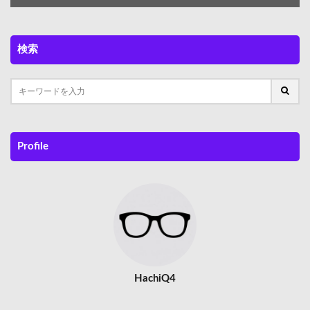
検索
Profile
HachiQ4