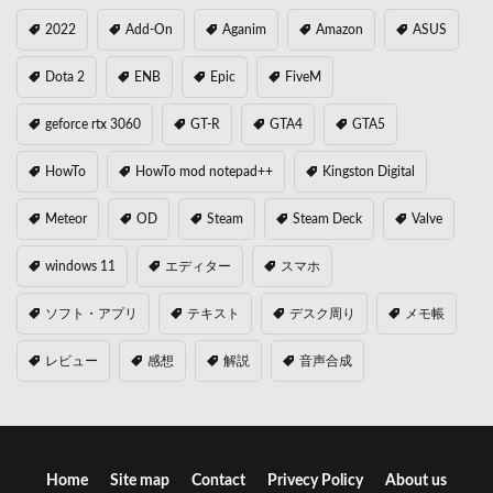
2022
Add-On
Aganim
Amazon
ASUS
Dota 2
ENB
Epic
FiveM
geforce rtx 3060
GT-R
GTA4
GTA5
HowTo
HowTo mod notepad++
Kingston Digital
Meteor
OD
Steam
Steam Deck
Valve
windows 11
エディター
スマホ
ソフト・アプリ
テキスト
デスク周り
メモ帳
レビュー
感想
解説
音声合成
Home
Site map
Contact
Privecy Policy
About us