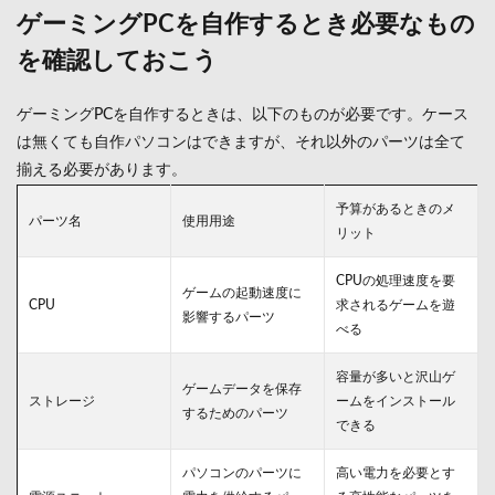
グ
ゲーミングPCを自作するとき必要なもの
PC
を確認しておこう
を自
作す
ると
ゲーミングPCを自作するときは、以下のものが必要です。ケース
き必
要な
は無くても自作パソコンはできますが、それ以外のパーツは全て
もの
揃える必要があります。
を確
認し
予算があるときのメ
てお
パーツ名
使用用途
リット
こう
2
CPUの処理速度を要
ゲー
ゲームの起動速度に
CPU
求されるゲームを遊
ミン
影響するパーツ
べる
グ
PC
を自
容量が多いと沢山ゲ
ゲームデータを保存
作す
ストレージ
ームをインストール
ると
するためのパーツ
できる
きに
予算
をか
パソコンのパーツに
高い電力を必要とす
けた