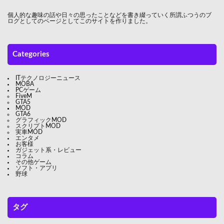
個人的な趣味の話や日々の思ったことなどを書き綴っていく所謂ふつうのブ
ログとしてのページとしてこのサイトを作りました。
Categories
ITテクノロジーニュース
MOBA
PCゲーム
FiveM
GTA5
MOD
GTA6
グラフィックMOD
スクリプトMOD
実車MOD
エンタメ
お客様
ガジェット系・レビュー
コラム
その他ゲーム
ソフト・アプリ
野球
タグ