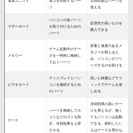
電源ユニット
電力を供給するパー
る高性能なパーツを
いパ
ツ
使える
ーツ
2.1
パソコンの各パーツ
拡張性の高いものを
具体
マザーボード
を取り付けるための
購入できる
的な
パーツ
おす
すめ
容量と速度のあるメ
パー
ゲーム起動中のデー
ツを
モリーが買えるた
メモリー
タを一時的に格納し
紹介
め、パソコンがフリ
ておくパーツ
ーズするのを防げる
2.2
低予
算お
ディスプレイとパソ
高いと綺麗なグラフ
すす
ビデオカード
コンを接続するため
ィックでゲームを楽
めパ
のパーツ
しめる
ーツ
とは
冷却効果の高いケー
3
パーツを格納してホ
スを買えるが、無く
まと
コリなどのゴミを防
てもパソコンは起動
め
ケース
ぎ、冷却効果を上昇
できる。節約したい
させる。
人はケースを買わな