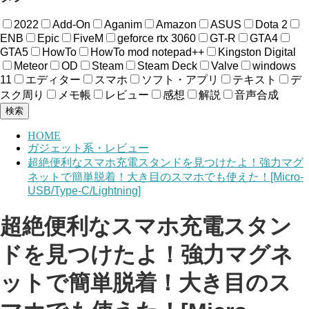
2022
Add-On
Aganim
Amazon
ASUS
Dota 2
ENB
Epic
FiveM
geforce rtx 3060
GT-R
GTA4
GTA5
HowTo
HowTo mod notepad++
Kingston Digital
Meteor
OD
Steam
Steam Deck
Valve
windows
11
エディター
スマホ
ソフト・アプリ
テキスト
デ
スク周り
メモ帳
レビュー
感想
解説
音声合成
検索
HOME
ガジェット系・レビュー
超絶便利なスマホ充電スタンドを見つけたよ！強力マグ
ネットで簡単脱着！大き目のスマホでも使えた！[Micro-
USB/Type-C/Lightning]
超絶便利なスマホ充電スタン
ドを見つけたよ！強力マグネ
ットで簡単脱着！大き目のス