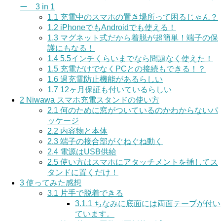
ー 3 in 1
1.1
充電中のスマホの置き場所って困るじゃん？
1.2
iPhoneでもAndroidでも使える！
1.3
マグネット式だから着脱が超簡単！端子の保
護にもなる！
1.4
5.5インチくらいまでなら問題なく使えた！
1.5
充電だけでなくPCとの接続もできる！？
1.6
過充電防止機能があるらしい
1.7
12ヶ月保証も付いているらしい
2
Niwawa スマホ充電スタンドの使い方
2.1
何のために窓がついているのかわからないパ
ッケージ
2.2
内容物と本体
2.3
端子の接合部がぐねぐね動く
2.4
電源はUSB供給
2.5
使い方はスマホにアタッチメントを挿してス
タンドに置くだけ！
3
使ってみた感想
3.1
片手で脱着できる
3.1.1
ちなみに底面には両面テープが付い
ています。