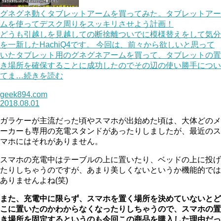
グネグネ動くタブレットアームを買ってみた。タブレットアー
ムを使ってデスク周りをスッキリさせよう計画！
どうも引越しを見越しての断捨離ついでに模様替えをして気分
を一新したHachiQ4です。 今回は、前々から欲しいと思って
いたタブレット用のグネグネアームを買って、タブレットの置
き場所を確保することに成功したのでその辺の使い勝手につい
てま…続きを読む
geek894.com
2018.08.01
ガラケーが主流だった頃やスマホが出始めた頃は、大体どのメ
ーカーも専用の充電スタンドがあったりしましたが、最近のス
マホにはそれがありません。
スマホの充電中はテーブルの上に置いたり、ベッドの上に投げ
たりしちゃうのですが、あまり美しくないというか機能的では
ありませんよね(笑)
また、充電中に限らず、スマホを置く場所を決めていないとど
こに置いたのかわからなくなったりしちゃうので、スマホの置
き場所を固定するというのも今回この商品を購入した理由だっ