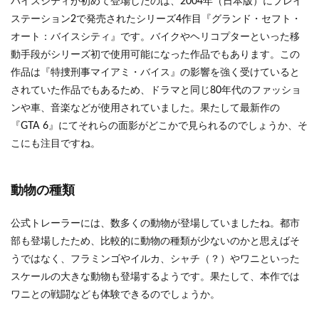
バイスシティが初めて登場したのは、2004年（日本版）にプレイ
イス
ステーション2で発売されたシリーズ4作目『グランド・セフト・
シテ
ィの
オート：バイスシティ』です。バイクやヘリコプターといった移
モデ
動手段がシリーズ初で使用可能になった作品でもあります。この
ルは
作品は『特捜刑事マイアミ・バイス』の影響を強く受けていると
フロ
リダ
されていた作品でもあるため、ドラマと同じ80年代のファッショ
州？
ンや車、音楽などが使用されていました。果たして最新作の
2
『GTA 6』にてそれらの面影がどこかで見られるのでしょうか、そ
まと
こにも注目ですね。
め
動物の種類
公式トレーラーには、数多くの動物が登場していましたね。都市
部も登場したため、比較的に動物の種類が少ないのかと思えばそ
うではなく、フラミンゴやイルカ、シャチ（？）やワニといった
スケールの大きな動物も登場するようです。果たして、本作では
ワニとの戦闘なども体験できるのでしょうか。