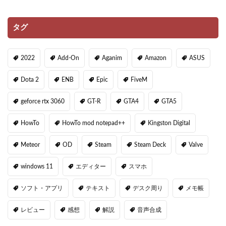
タグ
2022
Add-On
Aganim
Amazon
ASUS
Dota 2
ENB
Epic
FiveM
geforce rtx 3060
GT-R
GTA4
GTA5
HowTo
HowTo mod notepad++
Kingston Digital
Meteor
OD
Steam
Steam Deck
Valve
windows 11
エディター
スマホ
ソフト・アプリ
テキスト
デスク周り
メモ帳
レビュー
感想
解説
音声合成