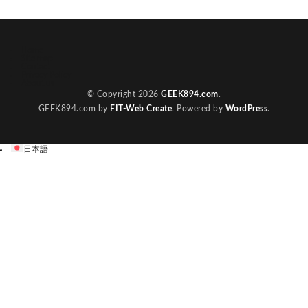
Home
Site map
Contact
Privecy Policy
About us
© Copyright 2026
GEEK894.com
.
GEEK894.com by
FIT-Web Create
. Powered by
WordPress
.
日本語