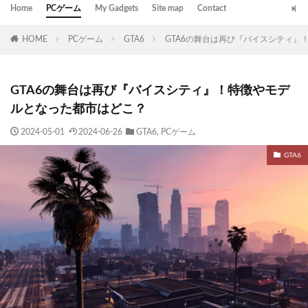
Home
PCゲーム
My Gadgets
Site map
Contact
HOME
PCゲーム
GTA6
GTA6の舞台は再び『バイスシティ』
GTA6の舞台は再び『バイスシティ』！特徴やモデ
ルとなった都市はどこ？
2024-05-01
2024-06-26
GTA6
,
PCゲーム
GTA6