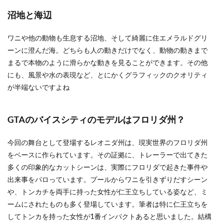
沼地と海辺
ワニや他の動物も生息する沼地、そして綺麗に住エメラルドグリ
ーンに澄んだ海。どちらも人の動きだけでなく、動物の動きまで
まるで本物のように滑らかな動きを見ることができます。その他
にも、風景や水の表現など、とにかくグラフィックのクオリティ
が半端ないですよね
GTAのバイスシティのモデルはフロリダ州？
今回の舞台として登場するレオニダ州は、現実世界のフロリダ州
をベースに作られています。その証拠に、トレーラーで出てきた
多くの印象的なカットシーンは、実際にフロリダで起きた事件や
出来事をパロっています。プールからワニを引きずりだすシーン
や、トンカチを両手に持った女性が仁王立ちしている姿など、ミ
ームにされたものも多く登場しています。筆者は特に仁王立ちを
してトンカを持った女性が1番インパクトあると思いました。結構