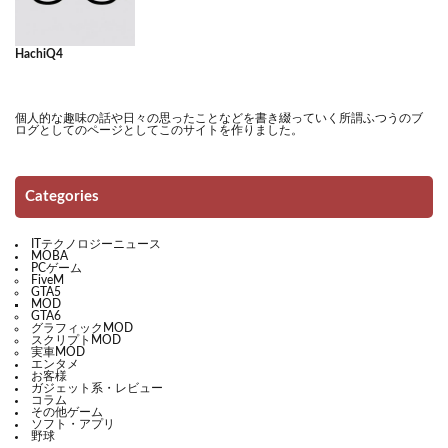
HachiQ4
個人的な趣味の話や日々の思ったことなどを書き綴っていく所謂ふつうのブ
ログとしてのページとしてこのサイトを作りました。
Categories
ITテクノロジーニュース
MOBA
PCゲーム
FiveM
GTA5
MOD
GTA6
グラフィックMOD
スクリプトMOD
実車MOD
エンタメ
お客様
ガジェット系・レビュー
コラム
その他ゲーム
ソフト・アプリ
野球