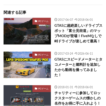
関連する記事
2017-06-07
2018-06-01
PCゲーム
GTA5に超絶楽しいドライブス
ポット「富士見街道」のマッ
プMODが登場！FiveMなしで
峠ドライブが楽しめて最高！
2017-03-24
2026-06-11
PCゲーム
GTA5にスピードメーターとタ
コメーターと燃料計を追加し
たから動画を撮ってみまし
た！
2018-01-31
2018-06-01
PCゲーム
チャリティーに参加してロッ
クスターゲームスの懐かしの
名作をお得に手に入れよう！