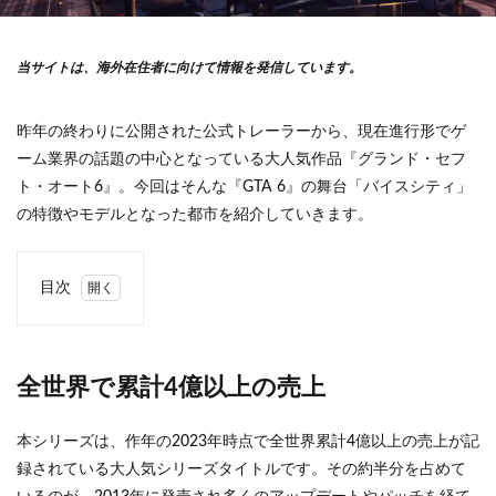
当サイトは、海外在住者に向けて情報を発信しています。
昨年の終わりに公開された公式トレーラーから、現在進行形でゲ
ーム業界の話題の中心となっている大人気作品『グランド・セフ
ト・オート6』。今回はそんな『GTA 6』の舞台「バイスシティ」
の特徴やモデルとなった都市を紹介していきます。
目次
1
全世
界で
累計
全世界で累計4億以上の売上
4億
以上
の売
本シリーズは、作年の2023年時点で全世界累計4億以上の売上が記
上
録されている大人気シリーズタイトルです。その約半分を占めて
1.1