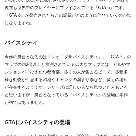
いるのが、2013年に発売され多くのアップデートやパッチを経て
バイ
現在も世界中のプレイヤーにプレイされている『GTA 5』です。
スシ
『GTA 6』が発売されたらこの記録がどのように伸びていくのか気
ティ
になりますね。
1.2
GTA
にバ
バイスシティ
イス
シテ
ィの
今作の舞台となるのは「レオニダ州バイスシティ」。「GTA 5」の
登場
マップの約2倍以上と推測されている広大なマップには、ビルやマ
1.3
ンションがそびえたつ都市部、多くの人が集まるビーチ、多種多
動物
様な動物が生息する沼地やギャングの溜まり場など、多くの場所
の種
類
が存在するようです。シリーズに詳しい人なら気づいた人もいる
と思いますが、舞台となっている『バイスシティ』の登場は本作
1.4
沼地
が初ではありません。
と海
辺
GTAにバイスシティの登場
1.5
GTA
のバ