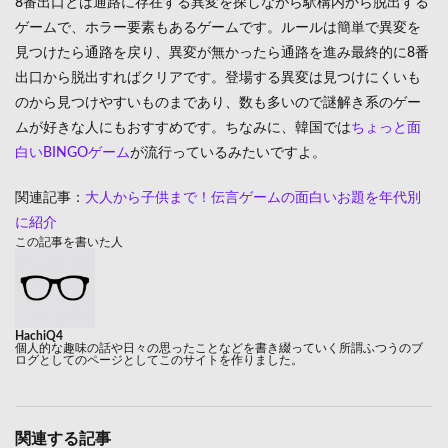
8番出口とは通路に存在する異変を探しながら駅構内から脱出する
ゲームで、ホラー要素もあるゲームです。ルールは簡単で異変を
見つけたら通路を戻り、異変が無かったら通路を進み最終的に8番
出口から脱出すればクリアです。登場する異変は見つけにくいも
のから見つけやすいものまであり、数も多いので謎解き系のゲー
ムが好きな人にもおすすめです。ちなみに、韓国では
ちょっと面
白いBINGOゲーム
が流行っているみたいですよ。
関連記事：
大人から子供まで！伝言ゲームの面白いお題を年代別
に紹介
この記事を書いた人
HachiQ4
個人的な趣味の話や日々の思ったことなどを書き綴っていく所謂ふつうのブ
ログとしてのページとしてこのサイトを作りました。
関連する記事