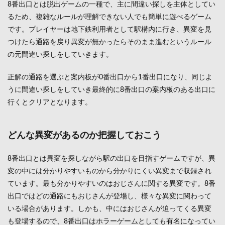
8番出口とは脱出ゲームの一種で、主に間違い探しを主体としてい
確認
して
るため、複雑なルールが理解できない人でも簡単に遊べるゲーム
みよ
です。プレイヤーは地下鉄利用者として駅構内に行き、異変を見
う
つけたら通路を戻り異変が無かったらそのまま進むというルール
1.1
の元間違い探しをしていきます。
どん
な異
変が
正解の通路を選ぶと案内板が0番出口から1番出口になり、同じよ
ある
うに間違い探しをしていき最終的に8番出口の案内板のある出口に
のか
行くとクリアとなります。
把握
して
おこ
う
どんな異変があるのか把握しておこう
2
8番
8番出口とは異変を探しながら駅の出口を目指すゲームですが、異
出口
変の中には分かりやすいものから分かりにくい異変まで収録され
のル
ています。最も分かりやすいのはおじさんに関する異変です。8番
ール
を間
出口ではどの通路にもおじさんが登場し、様々な異変に関わって
違え
いる場合があります。しかも、中にはおじさんが迫ってくる異変
てい
る人
も登場するので、8番出口はホラーゲームとしても有名になってい