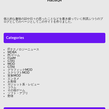
HachiQ4
個人的な趣味の話や日々の思ったことなどを書き綴っていく所謂ふつうのブ
ログとしてのページとしてこのサイトを作りました。
Categories
ITテクノロジーニュース
MOBA
PCゲーム
FiveM
GTA5
MOD
GTA6
グラフィックMOD
スクリプトMOD
実車MOD
エンタメ
お客様
ガジェット系・レビュー
コラム
その他ゲーム
ソフト・アプリ
野球