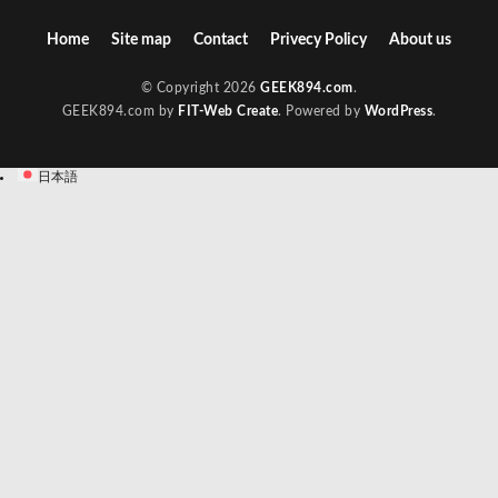
Home
Site map
Contact
Privecy Policy
About us
© Copyright 2026
GEEK894.com
.
GEEK894.com by
FIT-Web Create
. Powered by
WordPress
.
日本語