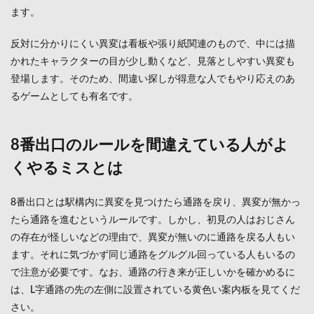
がよ
ます。
くや
るミ
スと
反対に分かりにくい異変は看板や張り紙関連のもので、中には描
は
かれたキャラクターの目が少し動くなど、見落としやすい異変も
2.1
登場します。そのため、間違い探しが得意な人でもやり応えのあ
8番出
るゲームとしても有名です。
口の
異変
の合
8番出口のルールを間違えている人がよ
計数
につ
くやるミスとは
いて
3
8番出口とは駅構内に異変を見つけたら通路を戻り、異変が無かっ
8番
出口
たら通路を進むというルールです。しかし、初見の人はおじさん
のや
の存在が怪しいなどの理由で、異変が無いのに通路を戻る人もい
り方
ます。それに気づかず同じ通路をグルグル回っている人もいるの
のコ
ツと
で注意が必要です。なお、通路の行き来が正しいかを確かめるに
は
は、L字通路の先の左側に設置されている黄色い案内板を見てくだ
4
さい。