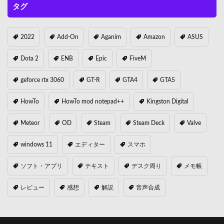
タグ
2022
Add-On
Aganim
Amazon
ASUS
Dota 2
ENB
Epic
FiveM
geforce rtx 3060
GT-R
GTA4
GTA5
HowTo
HowTo mod notepad++
Kingston Digital
Meteor
OD
Steam
Steam Deck
Valve
windows 11
エディター
スマホ
ソフト・アプリ
テキスト
デスク周り
メモ帳
レビュー
感想
解説
音声合成