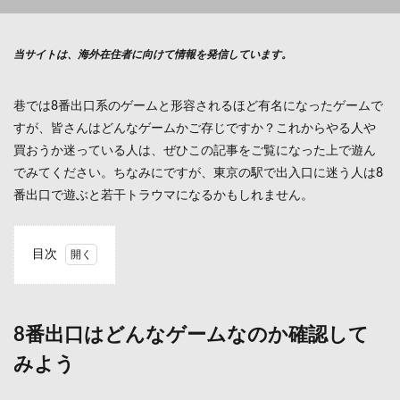
当サイトは、海外在住者に向けて情報を発信しています。
巷では8番出口系のゲームと形容されるほど有名になったゲームで
すが、皆さんはどんなゲームかご存じですか？これからやる人や
買おうか迷っている人は、ぜひこの記事をご覧になった上で遊ん
でみてください。ちなみにですが、東京の駅で出入口に迷う人は8
番出口で遊ぶと若干トラウマになるかもしれません。
目次
1
8番
出口
はど
8番出口はどんなゲームなのか確認して
んな
みよう
ゲー
ムな
のか