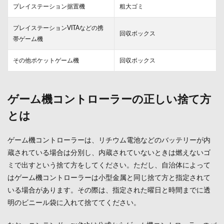
プレイステーション据置機
粗大ゴミ
れ？
3.1
プレイステーションVITAなどの携
小型
回収ボックス
帯ゲーム機
家電
リサ
その他ポケットゲーム機
イク
回収ボックス
ルボ
ック
スが
設置
ゲーム機コントローラーの正しい捨て方
され
とは
てい
る場
所と
ゲーム機コントローラーは、リチウム電池などのバッテリーが内
は
蔵されている場合は分別し、内蔵されていないときは燃えないゴ
4
ミで出すという捨て方をしてください。ただし、自治体によって
ゲー
ム機
はゲーム機コントローラーは小型金属と同じ捨て方と指定されて
を捨
いる場合があります。その際は、指定された曜日と時間までに透
てる
明のビニール袋に入れて捨ててください。
とき
の注
意点