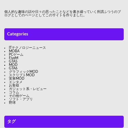
個人的な趣味の話や日々の思ったことなどを書き綴っていく所謂ふつうのブ
ログとしてのページとしてこのサイトを作りました。
Categories
ITテクノロジーニュース
MOBA
PCゲーム
FiveM
GTA5
MOD
GTA6
グラフィックMOD
スクリプトMOD
実車MOD
エンタメ
お客様
ガジェット系・レビュー
コラム
その他ゲーム
ソフト・アプリ
野球
タグ