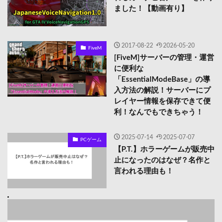
ました！【動画有り】
2017-08-22
2026-05-20
FiveM
[FiveM]サーバーの管理・運営
に便利な
「EssentialModeBase」の導
入方法の解説！サーバーにプ
レイヤー情報を保存できて便
利！なんでもできちゃう！
2025-07-14
2025-07-07
PCゲーム
【P.T.】ホラーゲームが販売中
止になったのはなぜ？名作と
言われる理由も！
【龍が如く8外伝】船員編成のおすすめは？船員のプレゼント
も紹介