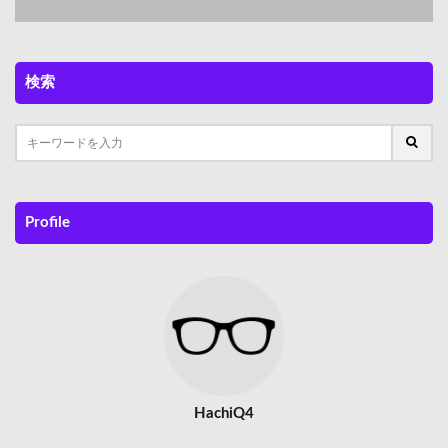
Next
検索
Profile
HachiQ4