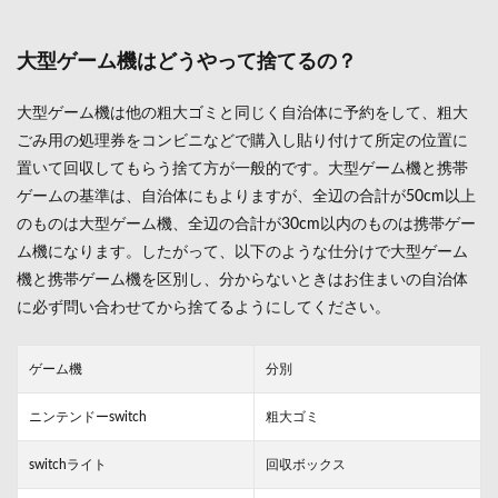
2
ゲー
ム機
大型ゲーム機はどうやって捨てるの？
コン
トロ
大型ゲーム機は他の粗大ゴミと同じく自治体に予約をして、粗大
ーラ
ーの
ごみ用の処理券をコンビニなどで購入し貼り付けて所定の位置に
正し
置いて回収してもらう捨て方が一般的です。大型ゲーム機と携帯
い捨
ゲームの基準は、自治体にもよりますが、全辺の合計が50cm以上
て方
とは
のものは大型ゲーム機、全辺の合計が30cm以内のものは携帯ゲー
ム機になります。したがって、以下のような仕分けで大型ゲーム
3
大都
機と携帯ゲーム機を区別し、分からないときはお住まいの自治体
市の
に必ず問い合わせてから捨てるようにしてください。
ルー
ルで
ゲー
ゲーム機
分別
ムの
捨て
方と
ニンテンドーswitch
粗大ゴミ
して
正し
switchライト
回収ボックス
いの
はど