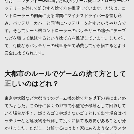
なお、ニンテンドーswitchは公式からゲーム機コントローラーのバ
につ
ッテリーを外して処分する捨て方を推奨しています。方法は、コ
いて
ントローラーの側面にある隙間にマイナスドライバーを差し込
4.1
み、バッテリーカバーと同時にバッテリーを外すというやり方で
ファ
クト
す。そしてゲーム機コントローラーのバッテリーの端子にテープ
リー
などを張って絶縁するという捨て方を推奨しています。したがっ
リセ
て、可能ならバッテリーの残量を全て消費してから捨てるとより
ット
のや
安全に捨てられます。
り方
につ
いて
大都市のルールでゲームの捨て方として
5
正しいのはどれ？
まと
め
東京や大阪など大都市でのゲーム機の捨て方を以下の表にまとめ
てみました。この様に多くの都市で小型電子機器として回収して
いる場合が多く、燃えるゴミや燃えないゴミとして出す場合はバ
ッテリーなど危険物を分解して別々に捨てる必要があることが分
かりました。ただし、分解するにはよく家にあるようなプラスや