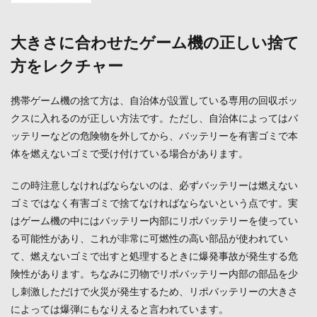
大き
さに
合わ
大きさに合わせたゲーム機の正しい捨て
せた
方をレクチャー
ゲー
ム機
の正
携帯ゲーム機の捨て方は、自治体が設置している専用の回収ボッ
しい
捨て
クスに入れるのが正しい方法です。ただし、自治体によってはバ
方を
ッテリーなどの危険物を外してから、バッテリーを有害ゴミで本
レク
チャ
体を燃えないゴミで受け付けている場合があります。
ー
この時注意しなければならないのは、必ずバッテリーは燃えない
1.1
大型
ゴミではなく有害ゴミで捨てなければならないという点です。実
ゲー
はゲーム機の中にはバッテリー内部にリポバッテリーを使ってい
ム機
る可能性があり、これが非常に可燃性の高い部品が使われてい
はど
うや
て、燃えないゴミで出すと処理するときに爆発事故が発生する危
って
険性があります。ちなみに刃物でリポバッテリー内部の部品を少
捨て
る
し刺激しただけで火災が発生するため、リポバッテリーの大きさ
の？
によっては爆弾にもなりえると言われています。