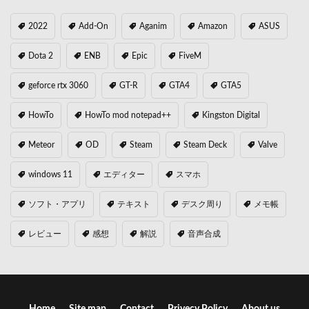
2022
Add-On
Aganim
Amazon
ASUS
Dota 2
ENB
Epic
FiveM
geforce rtx 3060
GT-R
GTA4
GTA5
HowTo
HowTo mod notepad++
Kingston Digital
Meteor
OD
Steam
Steam Deck
Valve
windows 11
エディター
スマホ
ソフト・アプリ
テキスト
デスク周り
メモ帳
レビュー
感想
解説
音声合成