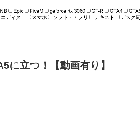
ENB
Epic
FiveM
geforce rtx 3060
GT-R
GTA4
GTA
エディター
スマホ
ソフト・アプリ
テキスト
デスク
A5に立つ！【動画有り】