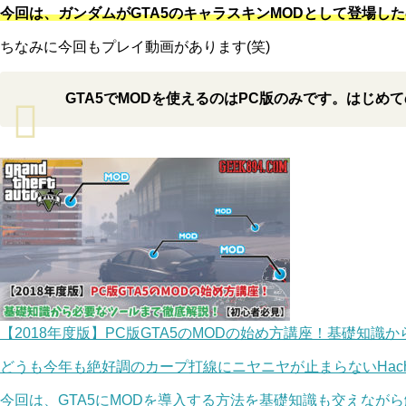
今回は、ガンダムがGTA5のキャラスキンMODとして登場し
ちなみに今回もプレイ動画があります(笑)
GTA5でMODを使えるのはPC版のみです。はじめ
【2018年度版】PC版GTA5のMODの始め方講座！基礎知
どうも今年も絶好調のカープ打線にニヤニヤが止まらないHach
今回は、GTA5にMODを導入する方法を基礎知識も交えなが