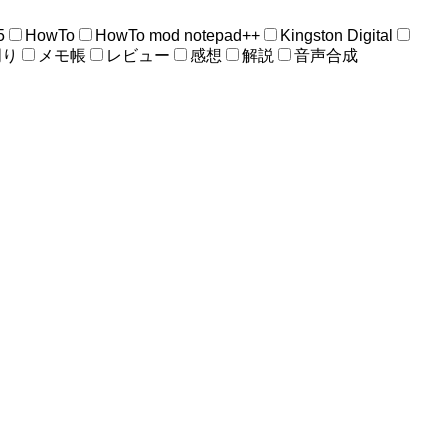
5
HowTo
HowTo mod notepad++
Kingston Digital
周り
メモ帳
レビュー
感想
解説
音声合成