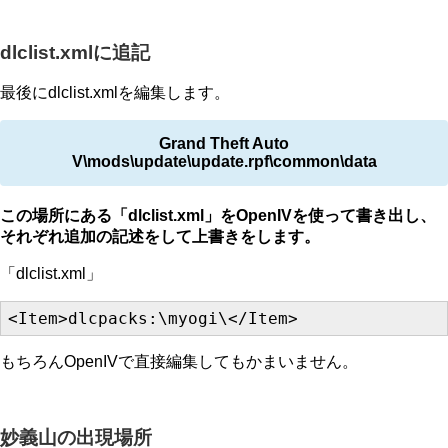
dlclist.xmlに追記
最後にdlclist.xmlを編集します。
Grand Theft Auto
V\mods\update\update.rpf\common\data
この場所にある「dlclist.xml」をOpenIVを使って書き出し、
それぞれ追加の記述をして上書きをします。
「dlclist.xml」
<Item>dlcpacks:\myogi\</Item>
もちろんOpenIVで直接編集してもかまいません。
妙義山の出現場所