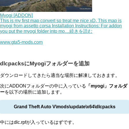
Myogi [ADDON]
This is my first map convert so treat me nice xD, This map is
myogi from assetto corsa Installation Instructions: For addon
you put the myogi folder into mo…続きを読む
www.gta5-mods.com
dlcpacksにMyogiフォルダーを追加
ダウンロードしてきたら適当な場所に解凍しておきます。
次にADDONフォルダーの中に入っている
「myogi」フォルダ
ー
を以下の場所に追加します。
Grand Theft Auto V\mods\update\x64\dlcpacks
中にはdlc.rpfが入っているはずです。