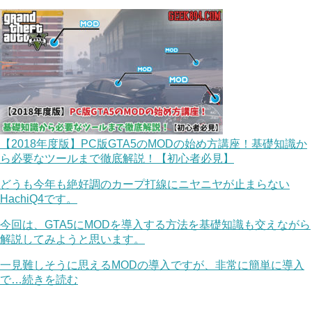
【2018年度版】PC版GTA5のMODの始め方講座！基礎知識か
ら必要なツールまで徹底解説！【初心者必見】
どうも今年も絶好調のカープ打線にニヤニヤが止まらない
HachiQ4です。
今回は、GTA5にMODを導入する方法を基礎知識も交えながら
解説してみようと思います。
一見難しそうに思えるMODの導入ですが、非常に簡単に導入
で…続きを読む