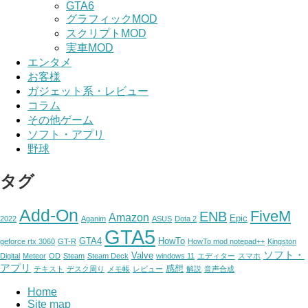
GTA6
グラフィックMOD
スクリプトMOD
実車MOD
エンタメ
お客様
ガジェット系・レビュー
コラム
その他ゲーム
ソフト・アプリ
野球
タグ
Add-On
FiveM
ENB
Amazon
Epic
2022
Aganim
ASUS
Dota 2
GTA5
GTA4
HowTo
geforce rtx 3060
GT-R
HowTo mod notepad++
Kingston
ソフト・
Valve
Digital
Meteor
OD
Steam
Steam Deck
windows 11
エディター
スマホ
アプリ
感想
テキスト
デスク周り
メモ帳
レビュー
解説
音声合成
Home
Site map