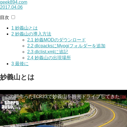
geek894.com
2017.04.06
目次
1
妙義山とは
2
妙義山の導入方法
2.1
妙義MODのダウンロード
2.2
dlcpacksにMyogiフォルダーを追加
2.3
dlclist.xmlに追記
2.4
妙義山の出現場所
3
最後に
妙義山とは
この間作ったECR33で妙義山を観光ドライブしてきた