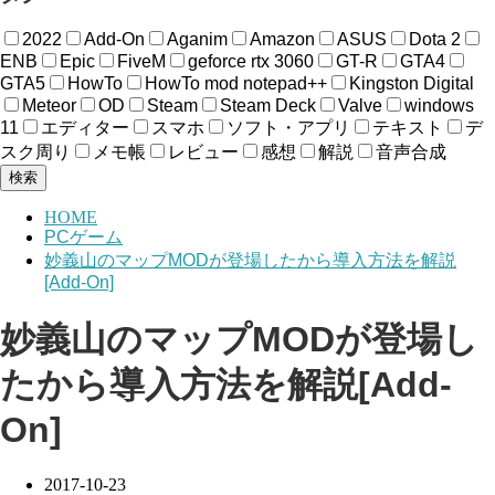
2022
Add-On
Aganim
Amazon
ASUS
Dota 2
ENB
Epic
FiveM
geforce rtx 3060
GT-R
GTA4
GTA5
HowTo
HowTo mod notepad++
Kingston Digital
Meteor
OD
Steam
Steam Deck
Valve
windows
11
エディター
スマホ
ソフト・アプリ
テキスト
デ
スク周り
メモ帳
レビュー
感想
解説
音声合成
検索
HOME
PCゲーム
妙義山のマップMODが登場したから導入方法を解説
[Add-On]
妙義山のマップMODが登場し
たから導入方法を解説[Add-
On]
2017-10-23