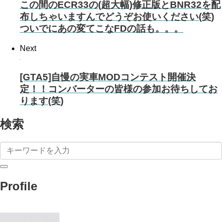
この間のECR33の(超大幅)修正版とBNR32を配
布しちゃいますんでどうぞお使いください(笑)
ついでにあの変てこなFDの話も。。。
Next
[GTA5]自慢の実車MODコンテスト開催決
定！！コンバーターの皆様の参加お待ちしてお
ります(笑)
検索
Profile