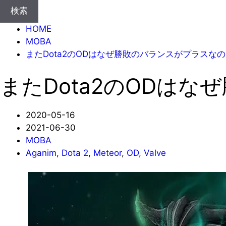
検索
HOME
MOBA
またDota2のODはなぜ勝敗のバランスがプラスな
またDota2のODは
2020-05-16
2021-06-30
MOBA
Aganim
,
Dota 2
,
Meteor
,
OD
,
Valve