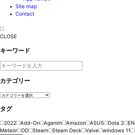
Site map
Contact
CLOSE
キーワード
カテゴリー
タグ
2022
Add-On
Aganim
Amazon
ASUS
Dota 2
EN
Meteor
OD
Steam
Steam Deck
Valve
windows 11