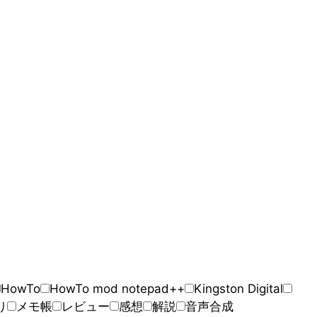
HowTo
HowTo mod notepad++
Kingston Digital
り
メモ帳
レビュー
感想
解説
音声合成