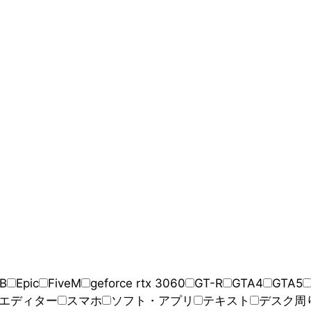
B
Epic
FiveM
geforce rtx 3060
GT-R
GTA4
GTA5
エディター
スマホ
ソフト・アプリ
テキスト
デスク周