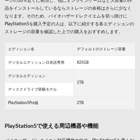
ージの10％近くに相当し、他にオンラインゲームなど大容量の作
るの？
品をインストールしているならストレージの余裕はさらに少なく
3
なります。そのため、バイオハザードレクイエムを切っ掛けに
NintendoSwitch2
PlayStation5を購入予定の人は、以下に紹介する各エディションの
で対応状況につ
ストレージの容量を確認した上での購入をおすすめします。
いて
4
PC
エディション名
デフォルトのストレージ容量
版ベ
ンチ
デジタルエディション日本語専用
825GB
マー
クテ
デジタルエディション
スト
のス
1TB
コア
ディスクドライブ搭載モデル
と体
験版
PlayStation5Pro版
2TB
5
バイ
オハ
PlayStation5で使える周辺機器や機能
ザー
ドレ
クイ