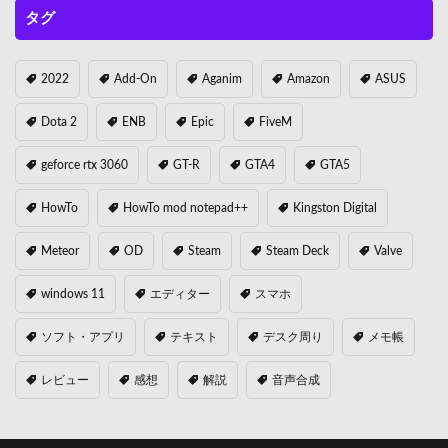
タグ
2022
Add-On
Aganim
Amazon
ASUS
Dota 2
ENB
Epic
FiveM
geforce rtx 3060
GT-R
GTA4
GTA5
HowTo
HowTo mod notepad++
Kingston Digital
Meteor
OD
Steam
Steam Deck
Valve
windows 11
エディター
スマホ
ソフト・アプリ
テキスト
デスク周り
メモ帳
レビュー
感想
解説
音声合成