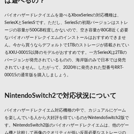
は遊べるの？
バイオハザードレクイエムを遊べるXboxSeriesの対応機種は、
SeriesXとSeriesSです。ただし、SeriesSの初期バージョンはストレ
ージの容量が500GB程度しかないので、空き容量が80GB近く必要
なバイオハザードレクイエムのインストールはおすすめできませ
ん。今から買うならデフォルトで1TBのストレージが搭載されてい
るXXU-00015以降のモデルがおすすめです。一方SeriesXは2TBの
バージョンが発売されているものの、海岸版のみで日本では発売
されていません。したがって、2020年に発売された型番号RRT-
00015の通常版を購入しましょう。
NintendoSwitch2で対応状況について
バイオハザードレクイエム対応機種の中で、カジュアルにゲーム
を楽しんでいる人から大好評を得ているのがNintendoSwitch2版で
す。NintendoSwitch2版のバイオハザードレクイエムは、他のゲー
ム機と比較して画像のクオリティが低い反面必要なストレージの