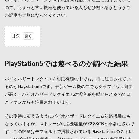
います。ベンチマークテストの結果も踏まえた上で紹介している
ので、ちょっと古い機種を使っている人もぜひ遊べるかどうかこ
の記事をご覧になってください。
目次
1
PlayStation5
では遊べる
のか調べた
PlayStation5では遊べるのか調べた結果
結果
1.1
バイオハザードレクイエム対応機種の中でも、特に注目されてい
PlayStation5
るのがPlayStation5です。最新ゲーム機の中でもグラフィック能力
で使える周
が高く、バイオハザードレクイエムの没入感を感じられるのでは
辺機器や機
能
とファンからも注目されています。
2
その期待に応えるようにバイオハザードレクイエム対応機種にも
XboxSeries
でバイオ
なっていますが、ストレージの必要容量が72.88GBと非常に多いで
ハザード
す。この容量はデフォルトで搭載されているPlayStation5のストレ
レクイエ
ムは遊べ