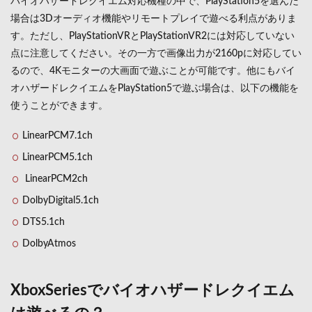
バイオハザードレクイエム対応機種の中で、PlayStation5を選んだ
エム
場合は3Dオーディオ機能やリモートプレイで遊べる利点がありま
の主
人公
す。ただし、PlayStationVRとPlayStationVR2には対応していない
は
点に注意してください。その一方で画像出力が2160pに対応してい
誰？
るので、4Kモニターの大画面で遊ぶことが可能です。他にもバイ
6
オハザードレクイエムをPlayStation5で遊ぶ場合は、以下の機能を
まと
使うことができます。
め
LinearPCM7.1ch
LinearPCM5.1ch
LinearPCM2ch
DolbyDigital5.1ch
DTS5.1ch
DolbyAtmos
XboxSeriesでバイオハザードレクイエム