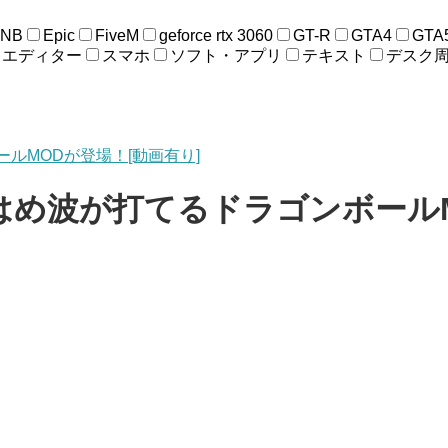
ENB
Epic
FiveM
geforce rtx 3060
GT-R
GTA4
GTA
エディター
スマホ
ソフト・アプリ
テキスト
デスク
ルMODが登場！[動画有り]
はめ波が打てるドラゴンボールM