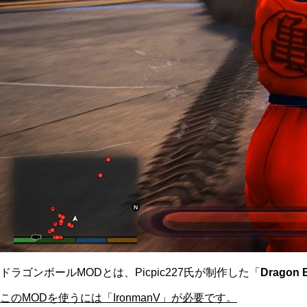
ドラゴンボールMODとは、Picpic227氏が制作した「
Dragon B
このMODを使うには「IronmanV」が必要です。