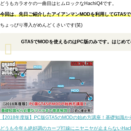
どうもカラオケの一曲目はヒムロックなHachiQ4です。
今回は、先日ご紹介したアイアンマンMODを利用してGTA
ちょっぴり導入がめんどくさいです(笑)
GTA5でMODを使えるのはPC版のみです。はじめ
【2018年度版】PC版GTA5のMODの始め方講座！基礎知
どうも今年も絶好調のカープ打線にニヤニヤが止まらないHach