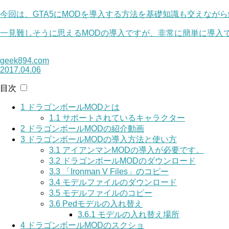
今回は、GTA5にMODを導入する方法を基礎知識も交えなが
一見難しそうに思えるMODの導入ですが、非常に簡単に導入
geek894.com
2017.04.06
目次
1
ドラゴンボールMODとは
1.1
サポートされているキャラクター
2
ドラゴンボールMODの紹介動画
3
ドラゴンボールMODの導入方法と使い方
3.1
アイアンマンMODの導入が必要です。
3.2
ドラゴンボールMODのダウンロード
3.3
「Ironman V Files」のコピー
3.4
モデルファイルのダウンロード
3.5
モデルファイルのコピー
3.6
Pedモデルの入れ替え
3.6.1
モデルの入れ替え場所
4
ドラゴンボールMODのスクショ