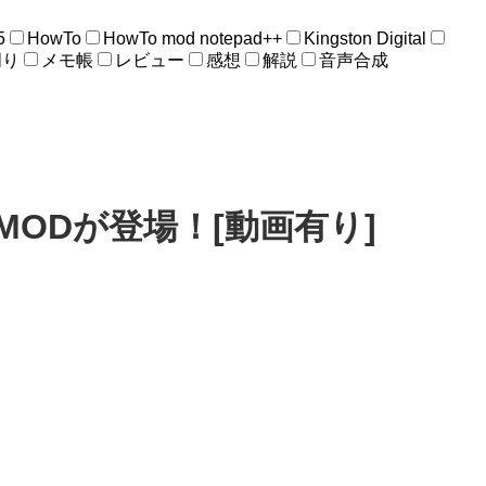
5
HowTo
HowTo mod notepad++
Kingston Digital
周り
メモ帳
レビュー
感想
解説
音声合成
ODが登場！[動画有り]