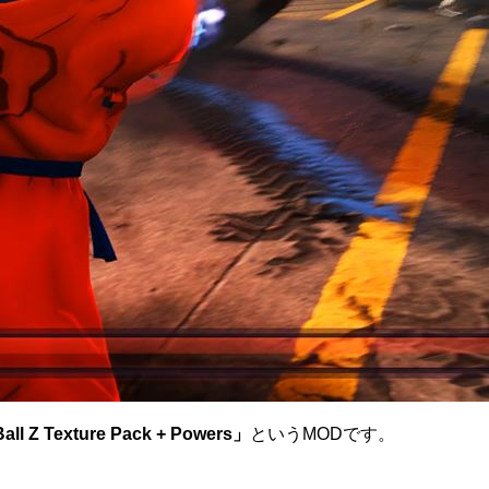
all Z Texture Pack + Powers」
というMODです。