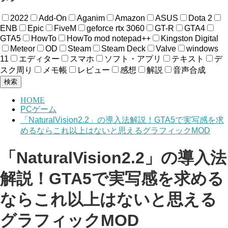
2022
Add-On
Aganim
Amazon
ASUS
Dota 2
ENB
Epic
FiveM
geforce rtx 3060
GT-R
GTA4
GTA5
HowTo
HowTo mod notepad++
Kingston Digital
Meteor
OD
Steam
Steam Deck
Valve
windows
11
エディター
スマホ
ソフト・アプリ
テキスト
デ
スク周り
メモ帳
レビュー
感想
解説
音声合成
検索
HOME
PCゲーム
「NaturalVision2.2」の導入法解説！GTA5で実写感を求
めるならこれ以上はないと思えるグラフィックMOD
「NaturalVision2.2」の導入法
解説！GTA5で実写感を求める
ならこれ以上はないと思える
グラフィックMOD