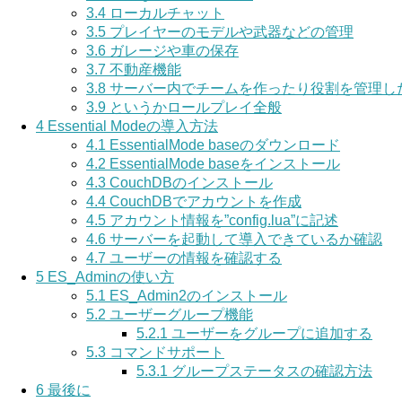
3.4
ローカルチャット
3.5
プレイヤーのモデルや武器などの管理
3.6
ガレージや車の保存
3.7
不動産機能
3.8
サーバー内でチームを作ったり役割を管理し
3.9
というかロールプレイ全般
4
Essential Modeの導入方法
4.1
EssentialMode baseのダウンロード
4.2
EssentialMode baseをインストール
4.3
CouchDBのインストール
4.4
CouchDBでアカウントを作成
4.5
アカウント情報を”config.lua”に記述
4.6
サーバーを起動して導入できているか確認
4.7
ユーザーの情報を確認する
5
ES_Adminの使い方
5.1
ES_Admin2のインストール
5.2
ユーザーグループ機能
5.2.1
ユーザーをグループに追加する
5.3
コマンドサポート
5.3.1
グループステータスの確認方法
6
最後に