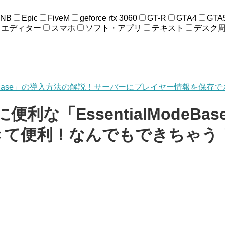
ENB
Epic
FiveM
geforce rtx 3060
GT-R
GTA4
GTA
エディター
スマホ
ソフト・アプリ
テキスト
デスク
alModeBase」の導入方法の解説！サーバーにプレイヤー情報を
に便利な「EssentialMode
きて便利！なんでもできちゃう