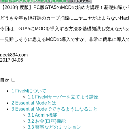
【2018年度版】PC版GTA5のMODの始め方講座！基礎知
どうも今年も絶好調のカープ打線にニヤニヤが止まらないHach
今回は、GTA5にMODを導入する方法を基礎知識も交えなが
一見難しそうに思えるMODの導入ですが、非常に簡単に導入
geek894.com
2017.04.06
目次
1
FiveMについて
1.1
FiveMサーバーを立てよう講座
2
Essential Modeとは
3
Essential Modeでできるようになること
3.1
Admin機能
3.2
お金(口座)機能
3.3
警察などのミッション