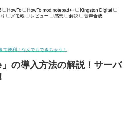
5
HowTo
HowTo mod notepad++
Kingston Digital
周り
メモ帳
レビュー
感想
解説
音声合成
保存できて便利！なんでもできちゃう！
Base」の導入方法の解説！サーバ
！